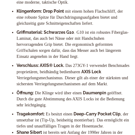
eine moderne, taktische Optik.
Klingenform:
Drop Point
mit einem hohen Flachschliff, der
eine robuste Spitze für Durchdringungsaufgaben bietet und
gleichzeitig gute Schnitteigenschaften liefert.
Griffmaterial:
Schwarzes G10
. G10 ist ein robustes Fiberglas-
Laminat, das auch bei Nässe oder mit Handschuhen
hervorragenden Grip bietet. Die ergonomisch geformten
Griffschalen sorgen dafür, dass das Messer auch bei längerem
Einsatz angenehm in der Hand liegt.
Verschluss: AXIS® Lock.
Das 273GY-1 verwendet Benchmades
AXIS Lock
proprietären, beidhändig bedienbaren
Verriegelungsmechanismus. Dieser gilt als einer der stärksten und
sichersten Verriegelungsmechanismen auf dem Markt.
Öffnung:
Daumenpin
Die Klinge wird über einen
geöffnet.
Durch die gute Abstimmung des AXIS Locks ist die Bedienung
sehr leichtgängig.
Tragekomfort:
Deep-Carry Pocket Clip
Es besitzt einen
, der
umsetzbar ist (Tip-Up, beidseitig montierbar). Das ermöglicht ein
tiefes und unauffälliges Tragen in der Hosentasche.
Shane Sibert
ist bereits seit Anfang der 1990er Jahren in der