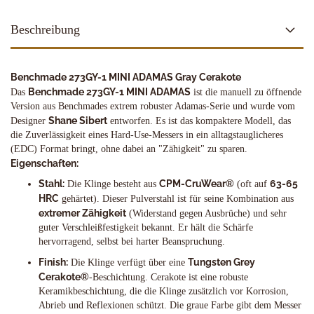
Beschreibung
Benchmade 273GY-1 MINI ADAMAS Gray Cerakote
Benchmade 273GY-1 MINI ADAMAS
Das
ist die manuell zu öffnende
Version aus Benchmades extrem robuster Adamas-Serie und wurde vom
Shane Sibert
Designer
entworfen. Es ist das kompaktere Modell, das
die Zuverlässigkeit eines Hard-Use-Messers in ein alltagstauglicheres
(EDC) Format bringt, ohne dabei an "Zähigkeit" zu sparen.
Eigenschaften:
Stahl:
CPM-CruWear®
63-65
Die Klinge besteht aus
(oft auf
HRC
gehärtet). Dieser Pulverstahl ist für seine Kombination aus
extremer Zähigkeit
(Widerstand gegen Ausbrüche) und sehr
guter Verschleißfestigkeit bekannt. Er hält die Schärfe
hervorragend, selbst bei harter Beanspruchung.
Finish:
Tungsten Grey
Die Klinge verfügt über eine
Cerakote®
-Beschichtung. Cerakote ist eine robuste
Keramikbeschichtung, die die Klinge zusätzlich vor Korrosion,
Abrieb und Reflexionen schützt. Die graue Farbe gibt dem Messer