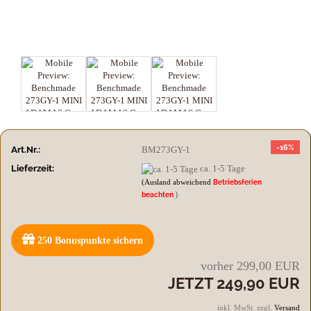
-16%
Art.Nr.:
BM273GY-1
Lieferzeit:
ca. 1-5 Tage
(Ausland abweichend
Betriebsferien
)
beachten
250
Bonuspunkte sichern
vorher 299,00 EUR
JETZT 249,90 EUR
inkl. MwSt. zzgl.
Versand