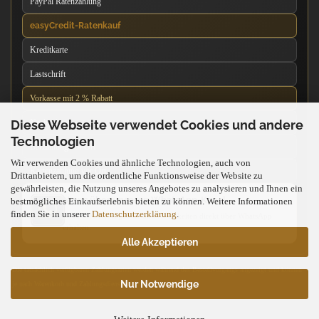
PayPal Ratenzahlung
easyCredit-Ratenkauf
Kreditkarte
Lastschrift
Vorkasse mit 2 % Rabatt
Diese Webseite verwendet Cookies und andere
Nachnahme
Technologien
Barzahlung vor Ort
Wir verwenden Cookies und ähnliche Technologien, auch von
Kartenzahlung vor Ort
Drittanbietern, um die ordentliche Funktionsweise der Website zu
gewährleisten, die Nutzung unseres Angebotes zu analysieren und Ihnen ein
News über unseren WhatsApp-Kanal
bestmögliches Einkaufserlebnis bieten zu können. Weitere Informationen
finden Sie in unserer
Datenschutzerklärung
.
Neue Messer, Angebote und Neuigkeiten direkt über WhatsApp
erhalten.
Alle Akzeptieren
Die tatsächlich verfügbaren Zahlungsarten werden während des Bestellvorgangs angezeigt und können
Nur Notwendige
je nach Warenkorb und Zahlungsdienstleister abweichen.