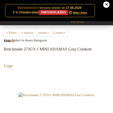
Betriebsferien:
Versand wieder ab
17.08.2026
·
5 % Urlaubsrabatt
#MESSERLIEBE5
Mehr Infos
« Erster
« zurück
weiter »
Letzter »
1344
Artikel in dieser Kategorie
Benchmade 273GY-1 MINI ADAMAS Gray Cerakote