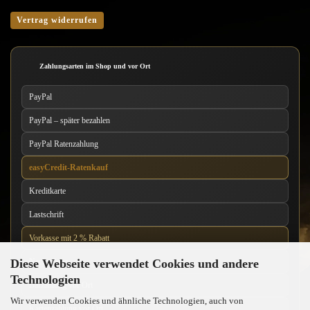
Vertrag widerrufen
Zahlungsarten im Shop und vor Ort
PayPal
PayPal – später bezahlen
PayPal Ratenzahlung
easyCredit-Ratenkauf
Kreditkarte
Lastschrift
Vorkasse mit 2 % Rabatt
Diese Webseite verwendet Cookies und andere
Nachnahme
Technologien
Barzahlung vor Ort
Wir verwenden Cookies und ähnliche Technologien, auch von
Kartenzahlung vor Ort