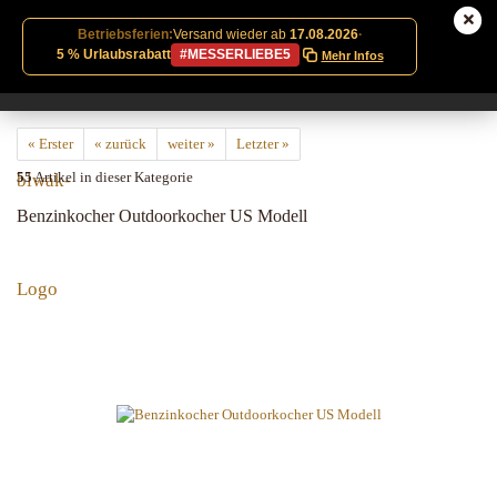
Betriebsferien:
Versand wieder ab
17.08.2026
·
5 % Urlaubsrabatt
#MESSERLIEBE5
Mehr Infos
« Erster
« zurück
weiter »
Letzter »
55
Artikel in dieser Kategorie
Benzinkocher Outdoorkocher US Modell