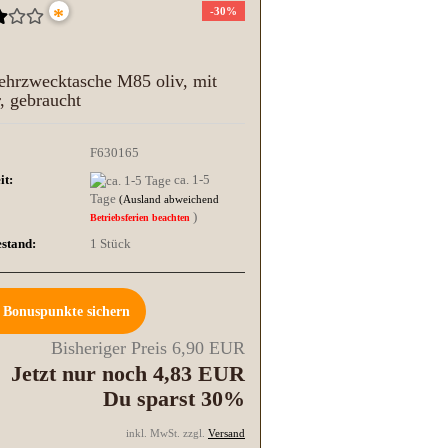
*
-30%
hrzwecktasche M85 oliv, mit
, gebraucht
F630165
it:
ca. 1-5
Tage
(Ausland abweichend
)
Betriebsferien beachten
stand:
1
Stück
Bonuspunkte sichern
Bisheriger Preis 6,90 EUR
Jetzt nur noch 4,83 EUR
Du sparst 30%
inkl. MwSt. zzgl.
Versand