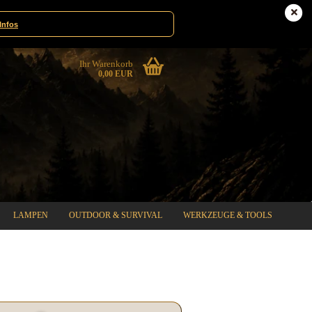
te|Gewinnspiele
Deutschland
Infos
Ihr Warenkorb
0,00 EUR
LAMPEN
OUTDOOR & SURVIVAL
WERKZEUGE & TOOLS
%SPECIAL SALE%