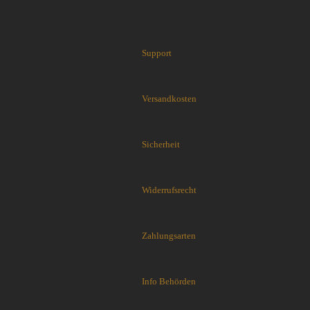
Cuda Knives
Cudeman Messer
Dawson Knives
DDR Darrel Ralph Knives
Support
Deejo
Demko Knives
Versandkosten
Down Under Knives
DPx Gear
Dragon King
Sicherheit
EICKHORN
Emerson
EOS
Widerrufsrecht
Eräpuu knives
ESEE
Extrema Ratio
Zahlungsarten
Fairbairn-Sykes
Fällkniven
Info Behörden
FKMD Fox Knives
Flagrant Beard Knives