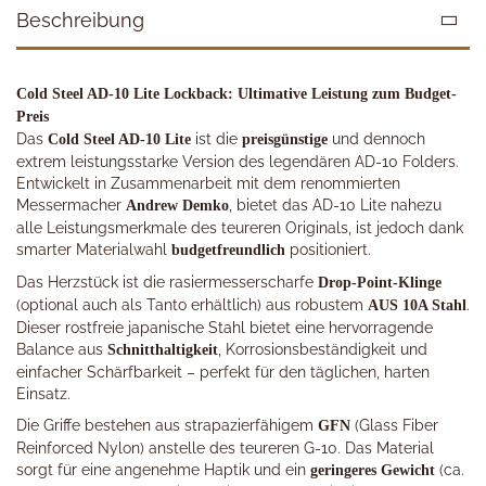
Beschreibung
Cold Steel AD-10 Lite Lockback: Ultimative Leistung zum Budget-
Preis
Das
ist die
und dennoch
Cold Steel AD-10 Lite
preisgünstige
extrem leistungsstarke Version des legendären AD-10 Folders.
Entwickelt in Zusammenarbeit mit dem renommierten
Messermacher
, bietet das AD-10 Lite nahezu
Andrew Demko
alle Leistungsmerkmale des teureren Originals, ist jedoch dank
smarter Materialwahl
positioniert.
budgetfreundlich
Das Herzstück ist die rasiermesserscharfe
Drop-Point-Klinge
(optional auch als Tanto erhältlich) aus robustem
.
AUS 10A Stahl
Dieser rostfreie japanische Stahl bietet eine hervorragende
Balance aus
, Korrosionsbeständigkeit und
Schnitthaltigkeit
einfacher Schärfbarkeit – perfekt für den täglichen, harten
Einsatz.
Die Griffe bestehen aus strapazierfähigem
(Glass Fiber
GFN
Reinforced Nylon) anstelle des teureren G-10. Das Material
sorgt für eine angenehme Haptik und ein
(ca.
geringeres Gewicht