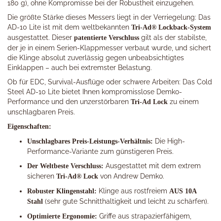
180 g), ohne Kompromisse bei der Robustheit einzugehen.
Die größte Stärke dieses Messers liegt in der Verriegelung: Das
AD-10 Lite ist mit dem weltbekannten
Tri-Ad® Lockback-System
ausgestattet. Dieser
gilt als der stabilste,
patentierte Verschluss
der je in einem Serien-Klappmesser verbaut wurde, und sichert
die Klinge absolut zuverlässig gegen unbeabsichtigtes
Einklappen – auch bei extremster Belastung.
Ob für EDC, Survival-Ausflüge oder schwere Arbeiten: Das Cold
Steel AD-10 Lite bietet Ihnen kompromisslose Demko-
Performance und den unzerstörbaren
zu einem
Tri-Ad Lock
unschlagbaren Preis.
Eigenschaften:
Die High-
Unschlagbares Preis-Leistungs-Verhältnis:
Performance-Variante zum günstigeren Preis.
Ausgestattet mit dem extrem
Der Weltbeste Verschluss:
sicheren
von Andrew Demko.
Tri-Ad® Lock
Klinge aus rostfreiem
Robuster Klingenstahl:
AUS 10A
(sehr gute Schnitthaltigkeit und leicht zu schärfen).
Stahl
Griffe aus strapazierfähigem,
Optimierte Ergonomie: