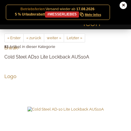
Betriebsferien:
Versand wieder ab
17.08.2026
·
5 % Urlaubsrabatt
#MESSERLIEBE5
Mehr Infos
« Erster
« zurück
weiter »
Letzter »
83
Artikel in dieser Kategorie
Cold Steel AD10 Lite Lockback AUS10A