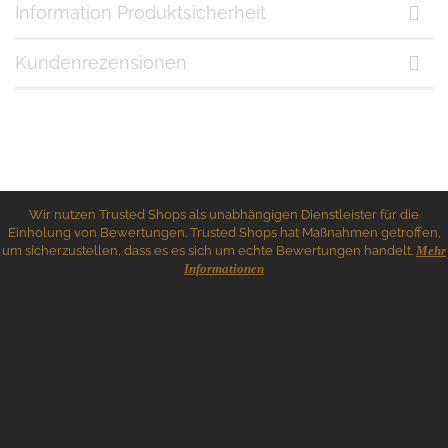
Information Produktsicherheit
Kundenrezensionen
Wir nutzen Trusted Shops als unabhängigen Dienstleister für die
Einholung von Bewertungen. Trusted Shops hat Maßnahmen getroffen,
um sicherzustellen, dass es es sich um echte Bewertungen handelt.
Mehr
Informationen