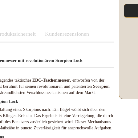
Kleber & Klebeband
Kupfer
Leder und Kork
Messing
roduktsicherheit
Neusilber
Fenix
Kundenrezensionen
Etuis und Boxen
Parierstücke Passungen
Knicklichter Leuchtstäbe
Messerscheiden
Polypropylene
LED Lenser
Schleifen/Polieren
Maratac Extreme
henmesser mit revolutionärem Scorpion Lock
Stahl rostfrei
Nitecore
Benchmade
Vulkanfiber
Olight
Fenix
Böker
Slughaus
ragendes taktisches
EDC-Taschenmesser
, entworfen von der
LED Lenser
Brisa EnZo Finland
WUBEN
 berühmt für seinen revolutionären und patentierten
Scorpion
Maratac Extreme
Condor Knife & Tools
sfreundlichsten Verschlussmechanismen auf dem Markt.
Küchenmesser
Nextorch
rpion Lock
Fällkniven
Nitecore
altung eines Skorpions nach: Ein Bügel wölbt sich über den
Fudo
Olight
es Klingen-Erls ein. Das Ergebnis ist eine Verriegelung, die durch
Haller
Slughaus
ft des Benutzers zusätzlich gesichert wird. Dieser Mechanismus
Microtech Knives
Streamlight
Maßstäbe in puncto Zuverlässigkeit für anspruchsvolle Aufgaben.
Opinel
WUBEN
ung