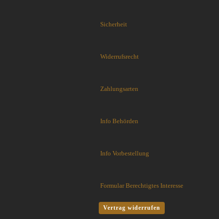
J. Adams Sheffield England
Jack Wolf Knives
Sicherheit
JASON PERRY BLADE WORKS
KA-BAR Knives
Kanetsune Seki
Widerrufsrecht
Kansept Knives
KARBON KNIVES
Zahlungsarten
Karesuando
Katz Knives
Kauhava Knives
Info Behörden
Kershaw Messer
Ketuo Knives
KeySmart Knives
Info Vorbestellung
Kizer Knives
Kunwu Knives
Laguiole Fontenille Pataud
Formular Berechtigtes Interesse
Laguiole Le Fidele
Vertrag widerrufen
Lappi Knives