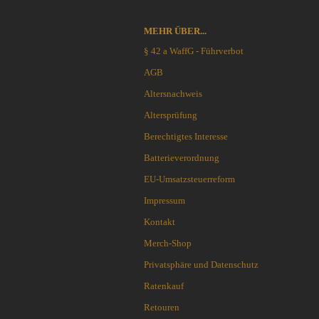
Cuda Knives
Cudeman Messer
MEHR ÜBER...
Dawson Knives
§ 42 a WaffG - Führverbot
DDR Darrel Ralph Knives
Deejo
AGB
Demko Knives
Altersnachweis
Down Under Knives
Altersprüfung
DPx Gear
Berechtigtes Interesse
Dragon King
EICKHORN
Batterieverordnung
Emerson
EU-Umsatzsteuerreform
EOS
Impressum
Eräpuu knives
Kontakt
ESEE
Extrema Ratio
Merch-Shop
Fairbairn-Sykes
Privatsphäre und Datenschutz
Fällkniven
Ratenkauf
FKMD Fox Knives
Retouren
Flagrant Beard Knives