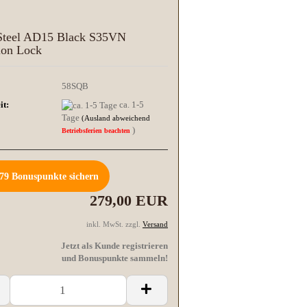
Steel AD15 Black S35VN
ion Lock
58SQB
it:
ca. 1-5
Tage
(Ausland abweichend
)
Betriebsferien beachten
79
Bonuspunkte sichern
279,00 EUR
inkl. MwSt. zzgl.
Versand
Jetzt als Kunde registrieren
und Bonuspunkte sammeln!