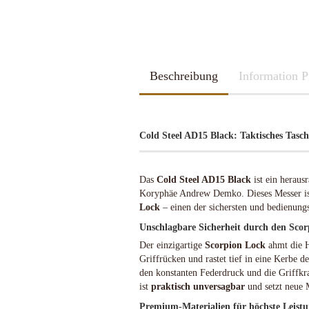
2026
Kubotan
2025
Pfefferspray
Spazierstöcke
Sportartikel
Tac Pen
Beschreibung
Handschuhe
Information P
Trainingswaffen
Kubotan
Zubehör
Pfefferspray
Spazierstöcke
Cold Steel AD15 Black: Taktisches Tasc
Sportartikel
Schleif u. Diamant-Wetzsteine
Katana - Wakizashi - Tanto
Tac Pen
Rucksäcke & Taschen gebraucht
KHS-Tactical Watches
Schleif-Systeme
Schwerter / Blankwaffen Europa /
Trainingswaffen
Das
Cold Steel AD15 Black
ist ein heraus
neuwertig
Amerika
Streichriemen
Zubehör
Koryphäe Andrew Demko. Dieses Messer ist
Rucksäcke & Taschen neu
Taschen-Schleifer
Lock
– einen der sichersten und bedienung
Work-Sharp
Unschlagbare Sicherheit durch den Sco
Lansky Schärfsysteme
Der einzigartige
Scorpion Lock
ahmt die H
Bajonette/Messer
Griffrücken und rastet tief in eine Kerbe d
Helme & Westen
den konstanten Federdruck und die Griffkra
ist
praktisch unversagbar
und setzt neue 
Kiste und Behälter
Rucksäcke & Taschen
Premium-Materialien für höchste Leist