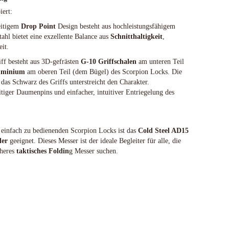
Spyderco
iert:
White River Knives
eitigem
Drop Point
Design besteht aus hochleistungsfähigem
tahl bietet eine exzellente Balance aus
Schnitthaltigkeit
,
it.
ff besteht aus 3D-gefrästen
G-10 Griffschalen
am unteren Teil
uminium
am oberen Teil (dem Bügel) des Scorpion Locks. Die
das Schwarz des Griffs unterstreicht den Charakter.
iger Daumenpins und einfacher, intuitiver Entriegelung des
einfach zu bedienenden Scorpion Locks ist das
Cold Steel AD15
der
geeignet. Dieses Messer ist der ideale Begleiter für alle, die
cheres
taktisches Foldin
g Messer suchen.