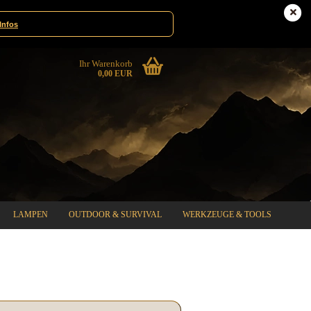
te|Gewinnspiele
Deutschland
Infos
Ihr Warenkorb
0,00 EUR
LAMPEN
OUTDOOR & SURVIVAL
WERKZEUGE & TOOLS
%SPECIAL SALE%