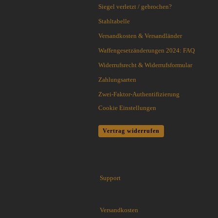
Flytanium
Siegel verletzt / gebrochen?
Fobos Knives
Stahltabelle
Fred Perrin
Versandkosten & Versandländer
GERBER-Messer
Waffengesetzänderungen 2024: FAQ
GiantMouse
Glidr
Widerrufsrecht & Widerrufsformular
Glock Messer
Zahlungsarten
Halfbreed Blades
Zwei-Faktor-Authentifizierung
Haller
Cookie Einstellungen
Hartkopf-Messer
HELLE
Vertrag widerrufen
Higo Irogane
Higonokami
History Knife & Tool
Hoback Knives
Support
Hoffner
Hogue
Honey Badger
Versandkosten
Hultafors