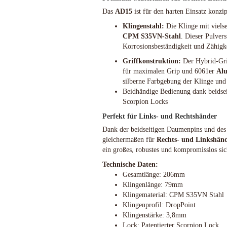
Schlafsysteme Zelte
Das
AD15
ist für den harten Einsatz konzip
Sonstiges
Klingenstahl:
Die Klinge mit viels
CPM S35VN-Stahl
. Dieser Pulvers
Korrosionsbeständigkeit und Zähigke
Griffkonstruktion:
Der Hybrid-Gri
Anglermesser und Filiermesser
ACTA NON VERBA KNIVES
für maximalen Grip und 6061er
Al
Arbeitsmesser
Ahti Knives
silberne Farbgebung der Klinge und 
Auto Knives
Al Mar Messer
Beidhändige Bedienung dank beidseit
Scorpion Locks
Bajonette
American Tomahawk
Beile und Äxte
Antonini Knives
Perfekt für Links- und Rechtshänder
Boots und Seglermesser
APOC
Dank der beidseitigen Daumenpins und des 
Bowie-Messer
Artisan Cutlery
gleichermaßen für
Rechts- und Linkshän
ein großes, robustes und kompromisslos si
Cord- und Mini-Knives
ARTO KNIVES
Damast-Messer
Bark River Knives
Technische Daten:
Gesamtlänge: 206mm
Einhandmesser
Bastinelli Knives
Klingenlänge: 79mm
Friction Folder
Bastion Gear
Klingematerial: CPM S35VN Stahl
Gentleman Knives
Becker Knives BK
Klingenprofil: DropPoint
Hirsch und Saufänger/Saufedern
Benchmade Knives
Klingenstärke: 3,8mm
Jagd, Survival, Bushcraft,
Bestech Knives
Lock: Patentierter Scorpion Lock