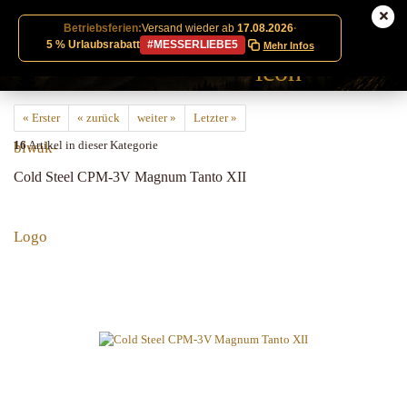
Betriebsferien:
Versand wieder ab
17.08.2026
·
5 % Urlaubsrabatt
#MESSERLIEBE5
Mehr Infos
« Erster
« zurück
weiter »
Letzter »
16
Artikel in dieser Kategorie
Cold Steel CPM-3V Magnum Tanto XII