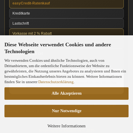
easyCredit-Ratenkauf
Kreditkarte
Lastschrift
Vorkasse mit 2 % Rabatt
Diese Webseite verwendet Cookies und andere
Nachnahme
Technologien
Barzahlung vor Ort
Wir verwenden Cookies und ähnliche Technologien, auch von
Kartenzahlung vor Ort
Drittanbietern, um die ordentliche Funktionsweise der Website zu
gewährleisten, die Nutzung unseres Angebotes zu analysieren und Ihnen ein
News über unseren WhatsApp-Kanal
bestmögliches Einkaufserlebnis bieten zu können. Weitere Informationen
finden Sie in unserer
Datenschutzerklärung
.
Neue Messer, Angebote und Neuigkeiten direkt über WhatsApp
erhalten.
Alle Akzeptieren
Die tatsächlich verfügbaren Zahlungsarten werden während des Bestellvorgangs
Nur Notwendige
angezeigt und können je nach Warenkorb und Zahlungsdienstleister abweichen.
Weitere Informationen
Shopsystem
by Gambio.de © 2026