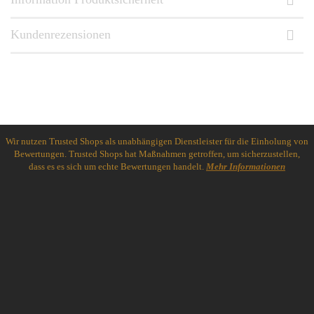
Kundenrezensionen
Wir nutzen Trusted Shops als unabhängigen Dienstleister für die Einholung von
Bewertungen. Trusted Shops hat Maßnahmen getroffen, um sicherzustellen,
dass es es sich um echte Bewertungen handelt.
Mehr Informationen