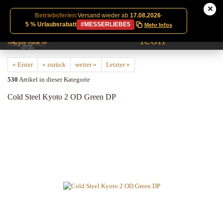
Betriebsferien:
Versand wieder ab
17.08.2026
·
5 % Urlaubsrabatt
#MESSERLIEBE5
Mehr Infos
« Erster
« zurück
weiter »
Letzter »
530
Artikel in dieser Kategorie
Cold Steel Kyoto 2 OD Green DP