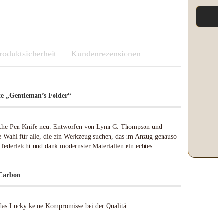
Kleber & Klebeband
Kupfer
Leder und Kork
Messing
roduktsicherheit
Neusilber
Fenix
Kundenrezensionen
Etuis und Boxen
Parierstücke Passungen
Knicklichter Leuchtstäbe
Messerscheiden
Polypropylene
LED Lenser
Schleifen/Polieren
Maratac Extreme
kte „Gentleman’s Folder“
Stahl rostfrei
Nitecore
Benchmade
Vulkanfiber
Olight
Fenix
Böker
Slughaus
ische Pen Knife neu. Entworfen von Lynn C. Thompson und
LED Lenser
Brisa EnZo Finland
WUBEN
e Wahl für alle, die ein Werkzeug suchen, das im Anzug genauso
Maratac Extreme
Condor Knife & Tools
t, federleicht und dank modernster Materialien ein echtes
Küchenmesser
Nextorch
Fällkniven
Nitecore
 Carbon
Fudo
Olight
Haller
Slughaus
Microtech Knives
Streamlight
das Lucky keine Kompromisse bei der Qualität
Opinel
WUBEN