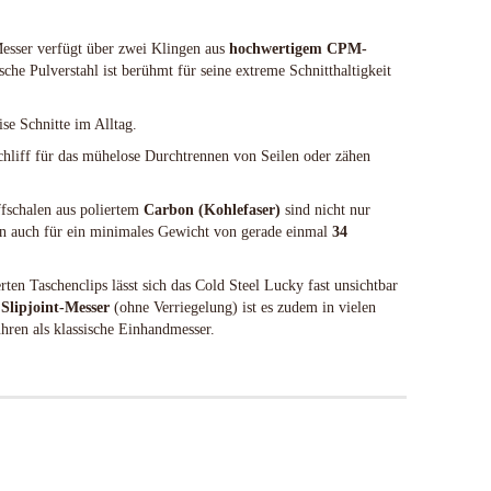
Spyderco
White River Knives
sser verfügt über zwei Klingen aus
hochwertigem CPM-
che Pulverstahl ist berühmt für seine extreme Schnitthaltigkeit
ise Schnitte im Alltag.
hliff für das mühelose Durchtrennen von Seilen oder zähen
fschalen aus poliertem
Carbon (Kohlefaser)
sind nicht nur
gen auch für ein minimales Gewicht von gerade einmal
34
rten Taschenclips lässt sich das Cold Steel Lucky fast unsichtbar
s
Slipjoint-Messer
(ohne Verriegelung) ist es zudem in vielen
hren als klassische Einhandmesser.