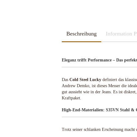
2026
Kubotan
2025
Pfefferspray
Spazierstöcke
Sportartikel
Tac Pen
Beschreibung
Handschuhe
Information P
Trainingswaffen
Kubotan
Zubehör
Pfefferspray
Spazierstöcke
Eleganz trifft Performance – Das perfe
Sportartikel
Schleif u. Diamant-Wetzsteine
Katana - Wakizashi - Tanto
Tac Pen
Rucksäcke & Taschen gebraucht
KHS-Tactical Watches
Schleif-Systeme
Schwerter / Blankwaffen Europa /
Trainingswaffen
Das
Cold Steel Lucky
definiert das klass
neuwertig
Amerika
Streichriemen
Zubehör
Andrew Demko, ist dieses Messer die ideal
Rucksäcke & Taschen neu
Taschen-Schleifer
gut aussieht wie in der Jeans. Es ist diskre
Kraftpaket.
Work-Sharp
Lansky Schärfsysteme
High-End-Materialien: S35VN Stahl &
Bajonette/Messer
Helme & Westen
Kiste und Behälter
Trotz seiner schlanken Erscheinung macht 
Rucksäcke & Taschen