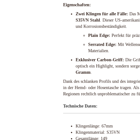
Eigenschaften:
Schlafsysteme Zelte
Sonstiges
Zwei Klingen für alle Fälle:
Das Me
S35VN Stahl
. Dieser US-amerikanis
und Korrosionsbeständigkeit.
Plain Edge:
Perfekt für präz
Anglermesser und Filiermesser
ACTA NON VERBA KNIVES
Serrated Edge:
Mit Wellensc
Arbeitsmesser
Ahti Knives
Materialien.
Auto Knives
Al Mar Messer
Exklusiver Carbon-Griff:
Die Grif
Bajonette
American Tomahawk
optisch ein Highlight, sondern sor
Beile und Äxte
Antonini Knives
Gramm
.
Boots und Seglermesser
APOC
Dank des schlanken Profils und des integrie
Bowie-Messer
Artisan Cutlery
in der Hemd- oder Hosentasche tragen. Al
Cord- und Mini-Knives
ARTO KNIVES
Regionen rechtlich unproblematischer zu fü
Damast-Messer
Bark River Knives
Technische Daten:
Einhandmesser
Bastinelli Knives
Friction Folder
Bastion Gear
Gentleman Knives
Becker Knives BK
Klingenlänge: 67mm
Hirsch und Saufänger/Saufedern
Benchmade Knives
Klingenmaterial: S35VN
Jagd, Survival, Bushcraft,
Bestech Knives
Gesamtlänge: 149