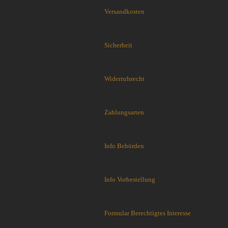
J. Adams Sheffield England
Versandkosten
Jack Wolf Knives
JASON PERRY BLADE WORKS
Sicherheit
KA-BAR Knives
Kanetsune Seki
Kansept Knives
Widerrufsrecht
KARBON KNIVES
Karesuando
Katz Knives
Zahlungsarten
Kauhava Knives
Kershaw Messer
Ketuo Knives
Info Behörden
KeySmart Knives
Kizer Knives
Info Vorbestellung
Kunwu Knives
Laguiole Fontenille Pataud
Laguiole Le Fidele
Formular Berechtigtes Interesse
Lappi Knives