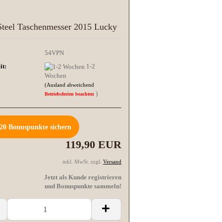
Steel Taschenmesser 2015 Lucky
54VPN
it:
1-2
Wochen
(Ausland abweichend
)
Betriebsferien beachten
20
Bonuspunkte sichern
119,90 EUR
inkl. MwSt. zzgl.
Versand
Jetzt als Kunde registrieren
und Bonuspunkte sammeln!