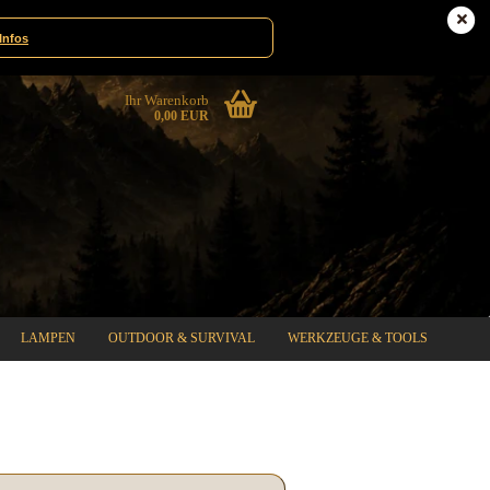
te|Gewinnspiele
Deutschland
Infos
Ihr Warenkorb
0,00 EUR
LAMPEN
OUTDOOR & SURVIVAL
WERKZEUGE & TOOLS
%SPECIAL SALE%