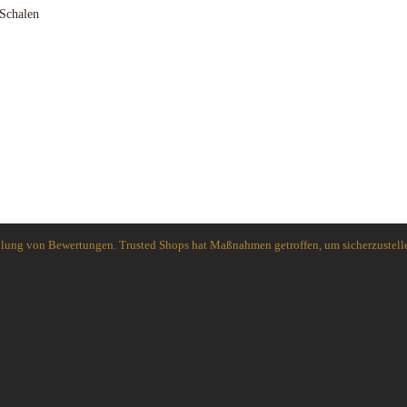
-Schalen
holung von Bewertungen. Trusted Shops hat Maßnahmen getroffen, um sicherzustelle