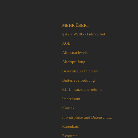
Cuda Knives
Cudeman Messer
Dawson Knives
DDR Darrel Ralph Knives
MEHR ÜBER...
Deejo
§ 42 a WaffG - Führverbot
Demko Knives
AGB
Down Under Knives
Altersnachweis
DPx Gear
Dragon King
Altersprüfung
EICKHORN
Berechtigtes Interesse
Emerson
Batterieverordnung
EOS
EU-Umsatzsteuerreform
Eräpuu knives
ESEE
Impressum
Extrema Ratio
Kontakt
Fairbairn-Sykes
Privatsphäre und Datenschutz
Fällkniven
Ratenkauf
FKMD Fox Knives
Flagrant Beard Knives
Retouren