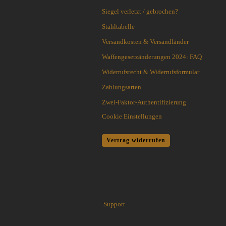
Flytanium
Siegel verletzt / gebrochen?
Fobos Knives
Stahltabelle
Fred Perrin
Versandkosten & Versandländer
GERBER-Messer
GiantMouse
Waffengesetzänderungen 2024: FAQ
Glidr
Widerrufsrecht & Widerrufsformular
Glock Messer
Zahlungsarten
Halfbreed Blades
Zwei-Faktor-Authentifizierung
Haller
Hartkopf-Messer
Cookie Einstellungen
HELLE
Higo Irogane
Vertrag widerrufen
Higonokami
History Knife & Tool
Hoback Knives
Hoffner
Hogue
Support
Honey Badger
Hultafors