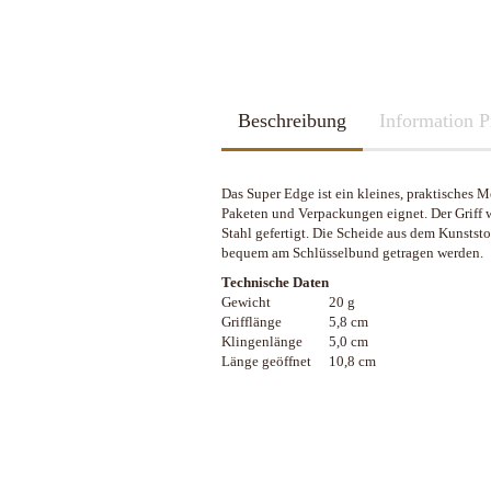
2026
Kubotan
2025
Pfefferspray
Spazierstöcke
Sportartikel
Tac Pen
Beschreibung
Handschuhe
Information P
Trainingswaffen
Kubotan
Zubehör
Pfefferspray
Das Super Edge ist ein kleines, praktisches 
Spazierstöcke
Paketen und Verpackungen eignet. Der Griff w
Sportartikel
Stahl gefertigt. Die Scheide aus dem Kunstst
Schleif u. Diamant-Wetzsteine
Katana - Wakizashi - Tanto
Tac Pen
bequem am Schlüsselbund getragen werden.
Rucksäcke & Taschen gebraucht
KHS-Tactical Watches
Schleif-Systeme
Schwerter / Blankwaffen Europa /
Trainingswaffen
Technische Daten
neuwertig
Amerika
Streichriemen
Gewicht
Zubehör
20 g
Rucksäcke & Taschen neu
Grifflänge
5,8 cm
Taschen-Schleifer
Klingenlänge
5,0 cm
Work-Sharp
Länge geöffnet
10,8 cm
Lansky Schärfsysteme
Bajonette/Messer
Helme & Westen
Kiste und Behälter
Rucksäcke & Taschen