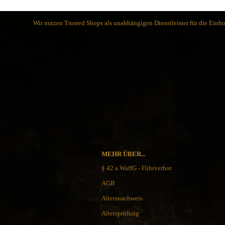
Schlafsysteme Zelte
Sonstiges
Wir nutzen Trusted Shops als unabhängigen Dienstleister für die Ein
Anglermesser und Filiermesser
ACTA NON VERBA KNIVES
Arbeitsmesser
Ahti Knives
Auto Knives
Al Mar Messer
Bajonette
American Tomahawk
Beile und Äxte
Antonini Knives
Boots und Seglermesser
APOC
Bowie-Messer
Artisan Cutlery
Cord- und Mini-Knives
ARTO KNIVES
MEHR ÜBER...
Damast-Messer
Bark River Knives
§ 42 a WaffG - Führverbot
Einhandmesser
Bastinelli Knives
AGB
Friction Folder
Bastion Gear
Gentleman Knives
Altersnachweis
Becker Knives BK
Hirsch und Saufänger/Saufedern
Benchmade Knives
Altersprüfung
Jagd, Survival, Bushcraft,
Bestech Knives