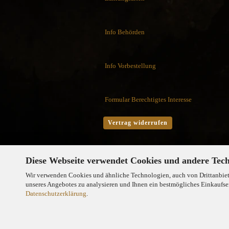
Flytanium
Fobos Knives
Fred Perrin
Info Behörden
GERBER-Messer
GiantMouse
Info Vorbestellung
Glidr
Glock Messer
Halfbreed Blades
Formular Berechtigtes Interesse
Haller
Hartkopf-Messer
Vertrag widerrufen
HELLE
Higo Irogane
Higonokami
Diese Webseite verwendet Cookies und andere Tec
History Knife & Tool
Wir verwenden Cookies und ähnliche Technologien, auch von Drittanbiete
Hoback Knives
unseres Angebotes zu analysieren und Ihnen ein bestmögliches Einkaufser
Hoffner
Datenschutzerklärung
.
Hogue
Honey Badger
Hultafors