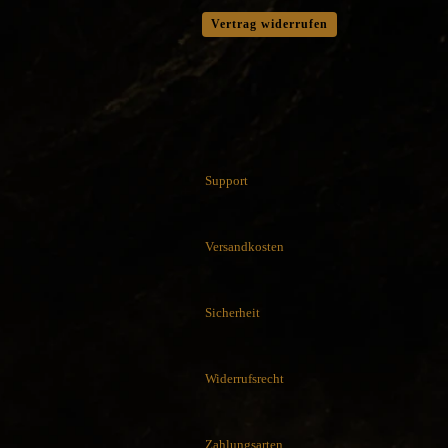
Cuda Knives
Vertrag widerrufen
Cudeman Messer
Dawson Knives
DDR Darrel Ralph Knives
Deejo
Demko Knives
Down Under Knives
DPx Gear
Support
Dragon King
EICKHORN
Emerson
Versandkosten
EOS
Eräpuu knives
Sicherheit
ESEE
Extrema Ratio
Fairbairn-Sykes
Widerrufsrecht
Fällkniven
FKMD Fox Knives
Flagrant Beard Knives
Zahlungsarten