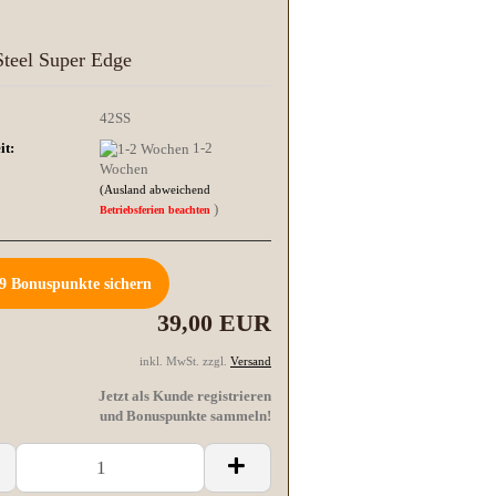
Steel Super Edge
42SS
it:
1-2
Wochen
(Ausland abweichend
)
Betriebsferien beachten
9
Bonuspunkte sichern
39,00 EUR
inkl. MwSt. zzgl.
Versand
Jetzt als Kunde registrieren
und Bonuspunkte sammeln!