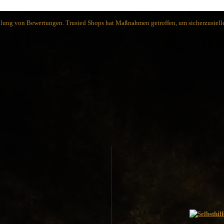
Spyderco
White River Knives
holung von Bewertungen. Trusted Shops hat Maßnahmen getroffen, um sicherzustelle