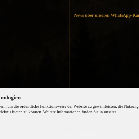
News über unseren WhatsApp-Ka
hnologien
rn, um die ordentliche Funktionsweise der Website zu gewährleisten, die Nutzung
lebnis bieten zu können. Weitere Informationen finden Sie in unserer
Shopsystem
by Gambio.de © 2026