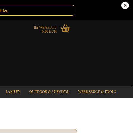
Deutschland
Kundenlogin
Infos
Ihr Warenkorb
0,00 EUR
LAMPEN
OUTDOOR & SURVIVAL
WERKZEUGE & TOOLS
%SPECIAL SALE%