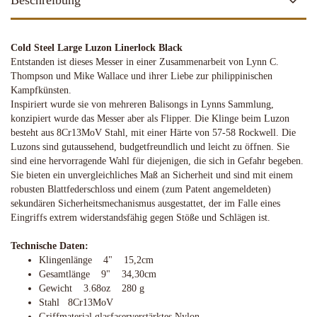
Beschreibung
Cold Steel Large Luzon Linerlock Black
Entstanden ist dieses Messer in einer Zusammenarbeit von Lynn C.
Thompson und Mike Wallace und ihrer Liebe zur philippinischen
Kampfkünsten.
Inspiriert wurde sie von mehreren Balisongs in Lynns Sammlung,
konzipiert wurde das Messer aber als Flipper. Die Klinge beim Luzon
besteht aus 8Cr13MoV Stahl, mit einer Härte von 57-58 Rockwell. Die
Luzons sind gutaussehend, budgetfreundlich und leicht zu öffnen. Sie
sind eine hervorragende Wahl für diejenigen, die sich in Gefahr begeben.
Sie bieten ein unvergleichliches Maß an Sicherheit und sind mit einem
robusten Blattfederschloss und einem (zum Patent angemeldeten)
sekundären Sicherheitsmechanismus ausgestattet, der im Falle eines
Eingriffs extrem widerstandsfähig gegen Stöße und Schlägen ist.
Technische Daten:
Klingenlänge 4" 15,2cm
Gesamtlänge 9" 34,30cm
Gewicht 3.68oz 280 g
Stahl 8Cr13MoV
Griffmaterial glasfaserverstärktes Nylon