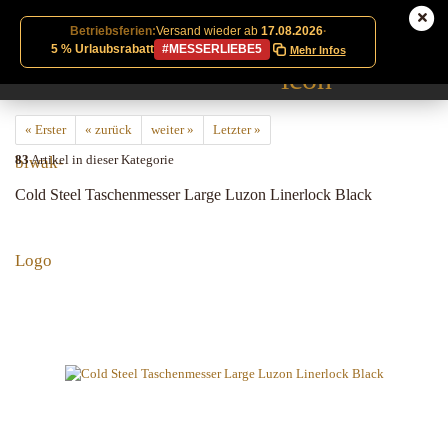
Betriebsferien:
Versand wieder ab
17.08.2026
·
5 % Urlaubsrabatt
#MESSERLIEBE5
Mehr Infos
« Erster
« zurück
weiter »
Letzter »
83
Artikel in dieser Kategorie
Cold Steel Taschenmesser Large Luzon Linerlock Black