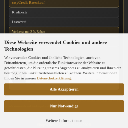
easyCredit-Ratenkauf
Kreditkarte
Lastschrift
Vorkasse mit 2 % Rabatt
Diese Webseite verwendet Cookies und andere
Nachnahme
Technologien
Barzahlung vor Ort
Wir verwenden Cookies und ähnliche Technologien, auch von
Kartenzahlung vor Ort
Drittanbietern, um die ordentliche Funktionsweise der Website zu
gewährleisten, die Nutzung unseres Angebotes zu analysieren und Ihnen ein
News über unseren WhatsApp-Kanal
bestmögliches Einkaufserlebnis bieten zu können. Weitere Informationen
finden Sie in unserer
Datenschutzerklärung
.
Neue Messer, Angebote und Neuigkeiten direkt über WhatsApp
erhalten.
Alle Akzeptieren
Die tatsächlich verfügbaren Zahlungsarten werden während des Bestellvorgangs angezeigt und können
Nur Notwendige
je nach Warenkorb und Zahlungsdienstleister abweichen.
Weitere Informationen
Shopsystem
by Gambio.de © 2026