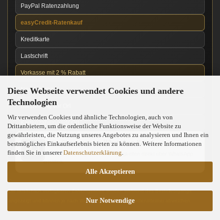
PayPal Ratenzahlung
easyCredit-Ratenkauf
Kreditkarte
Lastschrift
Vorkasse mit 2 % Rabatt
Diese Webseite verwendet Cookies und andere
Nachnahme
Technologien
Barzahlung vor Ort
Wir verwenden Cookies und ähnliche Technologien, auch von
Kartenzahlung vor Ort
Drittanbietern, um die ordentliche Funktionsweise der Website zu
gewährleisten, die Nutzung unseres Angebotes zu analysieren und Ihnen ein
News über unseren WhatsApp-Kanal
bestmögliches Einkaufserlebnis bieten zu können. Weitere Informationen
finden Sie in unserer
Datenschutzerklärung
.
Neue Messer, Angebote und Neuigkeiten direkt über WhatsApp
erhalten.
Alle Akzeptieren
Die tatsächlich verfügbaren Zahlungsarten werden während des Bestellvorgangs
Nur Notwendige
angezeigt und können je nach Warenkorb und Zahlungsdienstleister abweichen.