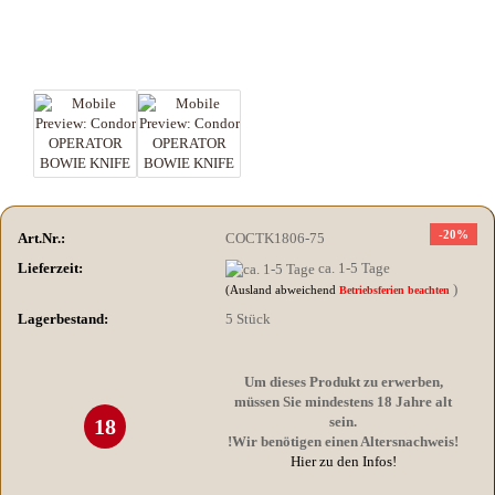
-20%
Art.Nr.:
COCTK1806-75
Lieferzeit:
ca. 1-5 Tage
)
(Ausland abweichend
Betriebsferien beachten
Lagerbestand:
5
Stück
Um dieses Produkt zu erwerben,
müssen Sie mindestens 18 Jahre alt
sein.
18
!Wir benötigen einen Altersnachweis!
Hier zu den Infos!