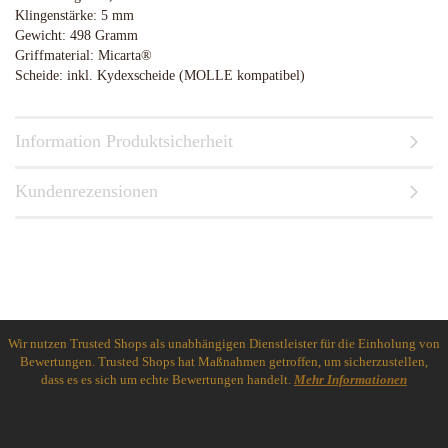
Klingenstärke: 5 mm
Gewicht: 498 Gramm
Griffmaterial: Micarta®
Scheide: inkl. Kydexscheide (MOLLE kompatibel)
Information Produktsicherheit
Kundenrezensionen
Wir nutzen Trusted Shops als unabhängigen Dienstleister für die Einholung von
Bewertungen. Trusted Shops hat Maßnahmen getroffen, um sicherzustellen,
dass es es sich um echte Bewertungen handelt.
Mehr Informationen