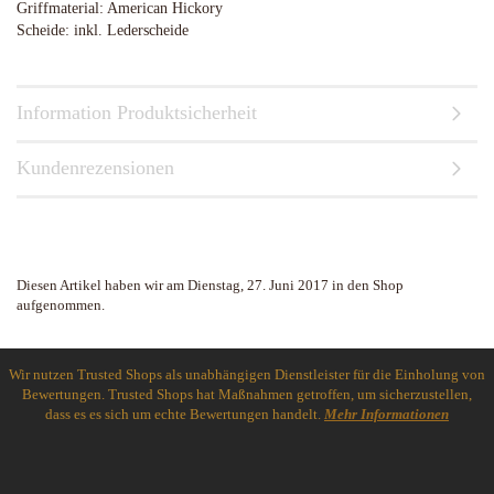
Griffmaterial: American Hickory
Scheide: inkl. Lederscheide
Information Produktsicherheit
Kundenrezensionen
Diesen Artikel haben wir am Dienstag, 27. Juni 2017 in den Shop
aufgenommen.
Wir nutzen Trusted Shops als unabhängigen Dienstleister für die Einholung von
Bewertungen. Trusted Shops hat Maßnahmen getroffen, um sicherzustellen,
dass es es sich um echte Bewertungen handelt.
Mehr Informationen