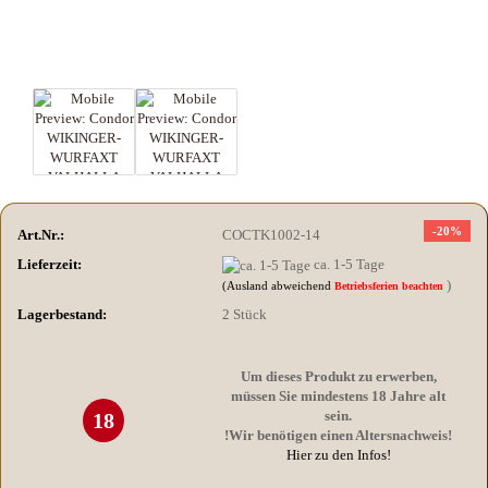
-20%
Art.Nr.:
COCTK1002-14
Lieferzeit:
ca. 1-5 Tage
)
(Ausland abweichend
Betriebsferien beachten
Lagerbestand:
2
Stück
Um dieses Produkt zu erwerben,
müssen Sie mindestens 18 Jahre alt
sein.
18
!Wir benötigen einen Altersnachweis!
Hier zu den Infos!