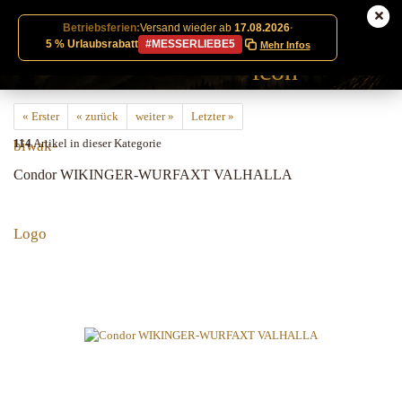
Betriebsferien:
Versand wieder ab
17.08.2026
·
5 % Urlaubsrabatt
#MESSERLIEBE5
Mehr Infos
« Erster
« zurück
weiter »
Letzter »
114
Artikel in dieser Kategorie
Condor WIKINGER-WURFAXT VALHALLA