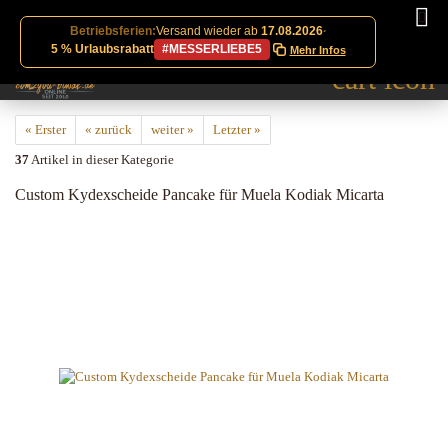
Betriebsferien:
Versand wieder ab
17.08.2026
·
5 % Urlaubsrabatt
#MESSERLIEBE5
Mehr Infos
« Erster
« zurück
weiter »
Letzter »
37
Artikel in dieser Kategorie
Custom Kydexscheide Pancake für Muela Kodiak Micarta