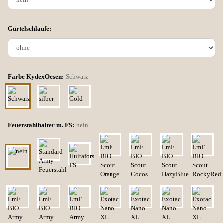
Gürtelschlaufe:
Farbe KydexOesen:
Schwarz
Feuerstahlhalter m. FS:
nein