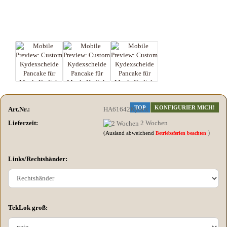
TOP
KONFIGURIER MICH!
Art.Nr.:
HA61642Kydex
Lieferzeit:
2 Wochen
)
(Ausland abweichend
Betriebsferien beachten
Links/Rechtshänder:
TekLok groß: