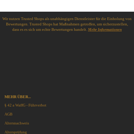
Wir nutzen Trusted Shops als unabhängigen Dienstleister für die Einholung von
Bewertungen. Trusted Shops hat Maßnahmen getroffen, um sicherzustellen,
dass es es sich um echte Bewertungen handelt.
Mehr Informationen
MEHR ÜBER...
§ 42 a WaffG - Führverbot
AGB
Altersnachweis
Altersprüfung