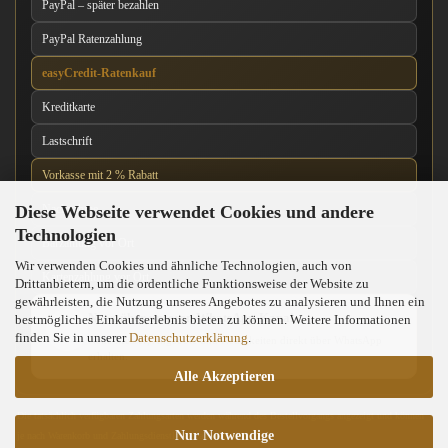
PayPal – später bezahlen
PayPal Ratenzahlung
easyCredit-Ratenkauf
Kreditkarte
Lastschrift
Vorkasse mit 2 % Rabatt
Diese Webseite verwendet Cookies und andere
Nachnahme
Technologien
Barzahlung vor Ort
Wir verwenden Cookies und ähnliche Technologien, auch von
Kartenzahlung vor Ort
Drittanbietern, um die ordentliche Funktionsweise der Website zu
gewährleisten, die Nutzung unseres Angebotes zu analysieren und Ihnen ein
News über unseren WhatsApp-Kanal
bestmögliches Einkaufserlebnis bieten zu können. Weitere Informationen
finden Sie in unserer
Datenschutzerklärung
.
Neue Messer, Angebote und Neuigkeiten direkt über WhatsApp
erhalten.
Alle Akzeptieren
Die tatsächlich verfügbaren Zahlungsarten werden während des Bestellvorgangs angezeigt und können
Nur Notwendige
je nach Warenkorb und Zahlungsdienstleister abweichen.