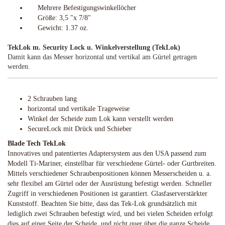
Mehrere Befestigungswinkellöcher
Größe: 3,5 "x 7/8"
Gewicht: 1.37 oz.​
TekLok m. Security Lock u. Winkelverstellung (TekLok)
Damit kann das Messer horizontal und vertikal am Gürtel getragen
werden.
2 Schrauben lang
horizontal und vertikale Trageweise
Winkel der Scheide zum Lok kann verstellt werden
SecureLock mit Drück und Schieber
​Blade Tech TekLok
Innovatives und patentiertes Adaptersystem aus den USA passend zum
Modell Ti-Mariner, einstellbar für verschiedene Gürtel- oder Gurtbreiten.
Mittels verschiedener Schraubenpositionen können Messerscheiden u. a.
sehr flexibel am Gürtel oder der Ausrüstung befestigt werden. Schneller
Zugriff in verschiedenen Positionen ist garantiert. Glasfaserverstärkter
Kunststoff. Beachten Sie bitte, dass das Tek-Lok grundsätzlich mit
lediglich zwei Schrauben befestigt wird, und bei vielen Scheiden erfolgt
dies auf einer Seite der Scheide, und nicht quer über die ganze Scheide.