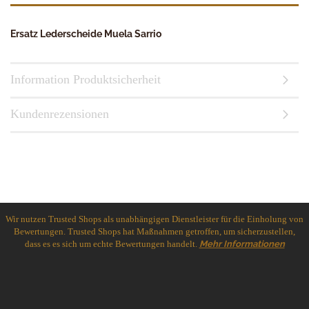
Ersatz Lederscheide Muela Sarrio
Information Produktsicherheit
Kundenrezensionen
Wir nutzen Trusted Shops als unabhängigen Dienstleister für die Einholung von
Bewertungen. Trusted Shops hat Maßnahmen getroffen, um sicherzustellen,
dass es es sich um echte Bewertungen handelt.
Mehr Informationen