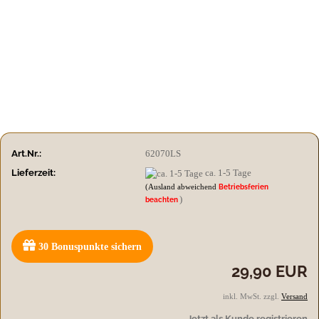
Art.Nr.:
62070LS
Lieferzeit:
ca. 1-5 Tage
(Ausland abweichend
Betriebsferien
)
beachten
30
Bonuspunkte sichern
29,90 EUR
inkl. MwSt. zzgl.
Versand
Jetzt als Kunde registrieren