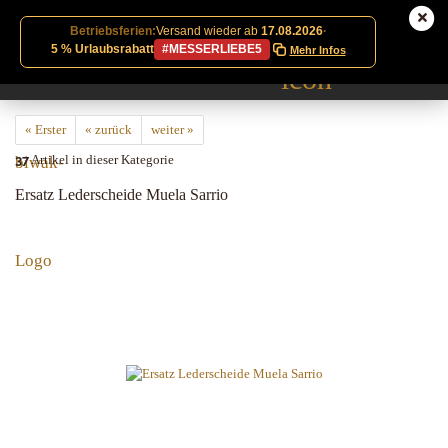
Betriebsferien:
Versand wieder ab
17.08.2026
·
5 % Urlaubsrabatt
#MESSERLIEBE5
Mehr Infos
« Erster
« zurück
weiter »
37
Artikel in dieser Kategorie
Ersatz Lederscheide Muela Sarrio