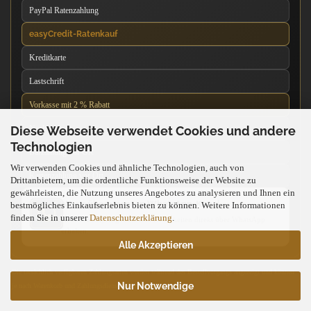
PayPal Ratenzahlung
easyCredit-Ratenkauf
Kreditkarte
Lastschrift
Vorkasse mit 2 % Rabatt
Diese Webseite verwendet Cookies und andere
Nachnahme
Technologien
Barzahlung vor Ort
Wir verwenden Cookies und ähnliche Technologien, auch von
Kartenzahlung vor Ort
Drittanbietern, um die ordentliche Funktionsweise der Website zu
gewährleisten, die Nutzung unseres Angebotes zu analysieren und Ihnen ein
News über unseren WhatsApp-Kanal
bestmögliches Einkaufserlebnis bieten zu können. Weitere Informationen
finden Sie in unserer
Datenschutzerklärung
.
Neue Messer, Angebote und Neuigkeiten direkt über WhatsApp
erhalten.
Alle Akzeptieren
Die tatsächlich verfügbaren Zahlungsarten werden während des Bestellvorgangs angezeigt und können
Nur Notwendige
je nach Warenkorb und Zahlungsdienstleister abweichen.