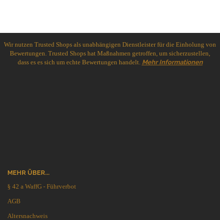
Wir nutzen Trusted Shops als unabhängigen Dienstleister für die Einholung von
Bewertungen. Trusted Shops hat Maßnahmen getroffen, um sicherzustellen,
dass es es sich um echte Bewertungen handelt.
Mehr Informationen
MEHR ÜBER...
§ 42 a WaffG - Führverbot
AGB
Altersnachweis