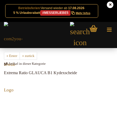
Betriebsferien:
Versand wieder ab
17.08.2026
·
5 % Urlaubsrabatt
#MESSERLIEBE5
Mehr Infos
« Erster
« zurück
56
Artikel in dieser Kategorie
Extrema Ratio GLAUCA B1 Kydexscheide