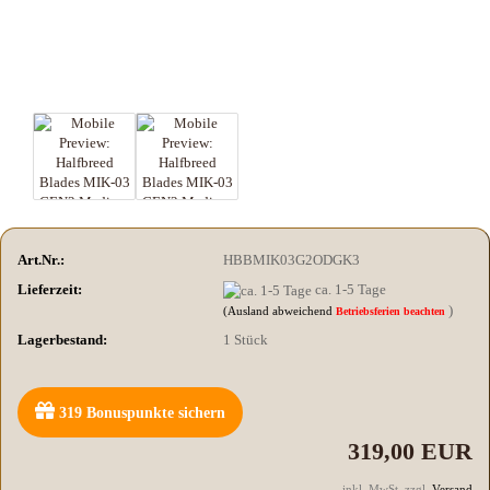
Art.Nr.:
HBBMIK03G2ODGK3
Lieferzeit:
ca. 1-5 Tage
)
(Ausland abweichend
Betriebsferien beachten
Lagerbestand:
1
Stück
319
Bonuspunkte sichern
319,00 EUR
inkl. MwSt. zzgl.
Versand