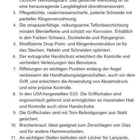
ISODUR
Werkzeugstahl. Das gesamte Werkzeug ist für
eine herausragende Langlebigkeit überdimensioniert.
Pflegeleichte, rasiermesserscharfe, polierte Schneide mit
partieller Klingenverzahnung.
Die strapazierfähige, reibungsarme Teflonbeschichtung
mindert Blendeffekte und schützt vor Korrosion. Erhältlich
in den Farben Schwarz, Dunkelerde und Rangergrün.
Modifizierte Drop-Point- und Klingenkonstruktion ist für
das Stechen, Hebeln und Schneiden optimiert.
Der extragroße Handschutz erleichtert die Kontrolle und
verhindert Verletzungen des Benutzers.
Riffelungen an wichtigen Punkten entlang der Angel
verbessern die Handhabungseigenschaften, auch vor dem
Griff, und erleichtern die Anwendung von Abwärtsdruck
und eine präzise Kontrolle.
In den USA hergestelltes G10. Die Griffschalen sind
ergonomisch geformt und ermöglichen so maximalen Halt
und Kontrolle auch ohne Handschuhe.
Die Griffschalen sind mit Torx-Befestigungen aus Stahl
gesichert.
Brecherknauf, ideal geeignet zum Zerschlagen von Glas
und für andere Hammerarbeiten.
An wichtigen Stellen befinden sich Löcher für Lanyards,