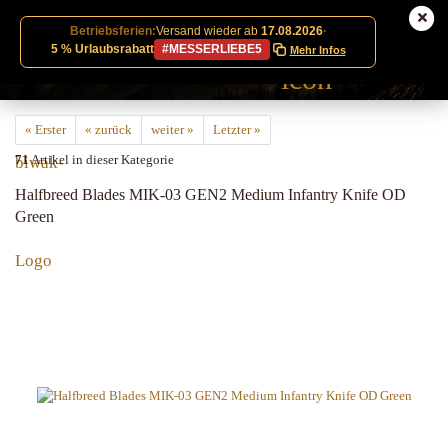
Betriebsferien:
Versand wieder ab
17.08.2026
·
5 % Urlaubsrabatt
#MESSERLIEBE5
Mehr Infos
« Erster
« zurück
weiter »
Letzter »
71
Artikel in dieser Kategorie
Halfbreed Blades MIK-03 GEN2 Medium Infantry Knife OD
Green