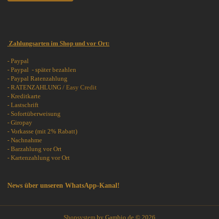
Zahlungsarten im Shop und vor Ort:
- Paypal
- Paypal - später bezahlen
- Paypal Ratenzahlung
- RATENZAHLUNG /
Easy Credit
- Kreditkarte
- Lastschrift
- Sofortüberweisung
- Giropay
- Vorkasse (mit 2% Rabatt)
- Nachnahme
- Barzahlung vor Ort
- Kartenzahlung vor Ort
News über unseren WhatsApp-Kanal!
Shopsystem
by Gambio.de © 2026