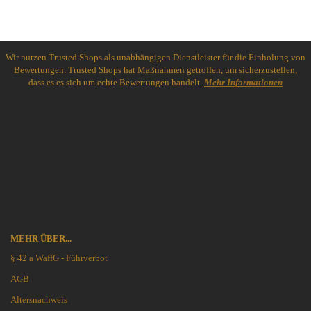
Wir nutzen Trusted Shops als unabhängigen Dienstleister für die Einholung von
Bewertungen. Trusted Shops hat Maßnahmen getroffen, um sicherzustellen,
dass es es sich um echte Bewertungen handelt.
Mehr Informationen
MEHR ÜBER...
§ 42 a WaffG - Führverbot
AGB
Altersnachweis