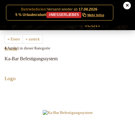
Betriebsferien:
Versand wieder ab
17.08.2026
·
5 % Urlaubsrabatt
#MESSERLIEBE5
Mehr Infos
« Erster
« zurück
4
Artikel in dieser Kategorie
Ka-Bar Befestigungssystem