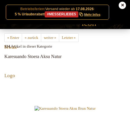
Betriebsferien:
Versand wieder ab
17.08.2026
·
5 % Urlaubsrabatt
#MESSERLIEBE5
Mehr Infos
« Erster
« zurück
weiter »
Letzter »
114
Artikel in dieser Kategorie
Karesuando Stoera Aksu Natur