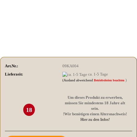
Art.Nr.:
09KA004
Lieferzeit:
ca. 1-5 Tage
)
(Ausland abweichend
Betriebsferien beachten
Um dieses Produkt zu erwerben,
müssen Sie mindestens 18 Jahre alt
sein.
18
!Wir benötigen einen Altersnachweis!
Hier zu den Infos!