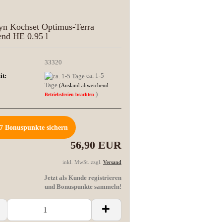
yn Kochset Optimus-Terra
nd HE 0.95 l
33320
it:
ca. 1-5
Tage
(Ausland abweichend
)
Betriebsferien beachten
7
Bonuspunkte sichern
56,90 EUR
inkl. MwSt. zzgl.
Versand
Jetzt als Kunde registrieren
und Bonuspunkte sammeln!