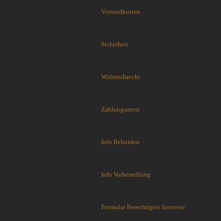
Flytanium
Versandkosten
Fobos Knives
Fred Perrin
GERBER-Messer
Sicherheit
GiantMouse
Glidr
Glock Messer
Widerrufsrecht
Halfbreed Blades
Haller
Zahlungsarten
Hartkopf-Messer
HELLE
Higo Irogane
Info Behörden
Higonokami
History Knife & Tool
Hoback Knives
Info Vorbestellung
Hoffner
Hogue
Honey Badger
Formular Berechtigtes Interesse
Hultafors