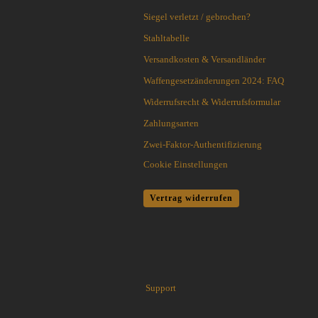
Cuda Knives
Siegel verletzt / gebrochen?
Cudeman Messer
Dawson Knives
Stahltabelle
DDR Darrel Ralph Knives
Versandkosten & Versandländer
Deejo
Waffengesetzänderungen 2024: FAQ
Demko Knives
Widerrufsrecht & Widerrufsformular
Down Under Knives
DPx Gear
Zahlungsarten
Dragon King
Zwei-Faktor-Authentifizierung
EICKHORN
Cookie Einstellungen
Emerson
EOS
Vertrag widerrufen
Eräpuu knives
ESEE
Extrema Ratio
Fairbairn-Sykes
Fällkniven
Support
FKMD Fox Knives
Flagrant Beard Knives