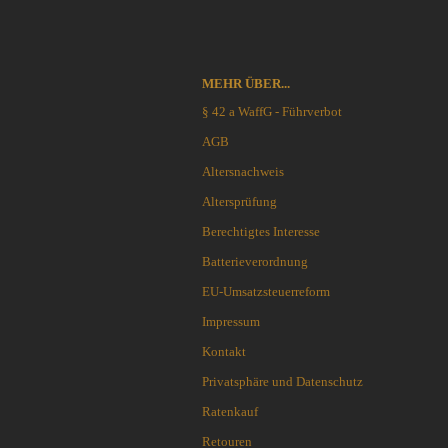
Outdoormesser
Blackjack knives
Jagdmesser
Blade Tech
Kinder und Jugendmesser
Böker
MEHR ÜBER...
Macheten und Khukuris
Bradford Knives
Puukko´s - Nordische Messer
§ 42 a WaffG - Führverbot
Brisa EnZo
Rasiermesser
Brous Blades
AGB
Rettungs-Messer u.-Tools
BUCK-Messer
Altersnachweis
Sammler-u. Special Editionen
BucknBear Knives
Altersprüfung
Schnitzmesser
Case Knives
Schweizer Offiziers-Messer
Berechtigtes Interesse
Chaves Knives
Stiefelmesser
Citadel
Batterieverordnung
Taktische Messer
CIVIVI Knives
EU-Umsatzsteuerreform
Taschenmesser
CJRB Knives
Impressum
Taucher-Messer
Coast Knives
Trachtenmesser
Kontakt
CobraTec
Trainingswaffen / Bokken
Cold Steel
Privatsphäre und Datenschutz
Wurfmesser und Wurfäxte
Condor Tool & Knife
Ratenkauf
Etuis, Scheiden und Zubehör
CRKT
Retouren
Schärfsysteme