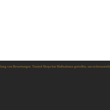
Spyderco
White River Knives
holung von Bewertungen. Trusted Shops hat Maßnahmen getroffen, um sicherzustelle