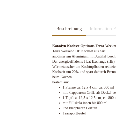
2026
Kubotan
2025
Pfefferspray
Spazierstöcke
Sportartikel
Tac Pen
Beschreibung
Handschuhe
Information P
Trainingswaffen
Kubotan
Zubehör
Pfefferspray
Katadyn Kochset Optimus-Terra Weeken
Spazierstöcke
Terra Weekend HE Kochset aus hart
Sportartikel
anodisiertem Aluminium mit Antihaftbesch
Schleif u. Diamant-Wetzsteine
Katana - Wakizashi - Tanto
Tac Pen
Der energieeffiziente Heat Exchange (HE)
Rucksäcke & Taschen gebraucht
KHS-Tactical Watches
Schleif-Systeme
Schwerter / Blankwaffen Europa /
Trainingswaffen
Wärmetauscher am Kochtopfboden reduzier
neuwertig
Amerika
Streichriemen
Zubehör
Kochzeit um 20% und spart dadurch Brenn
Rucksäcke & Taschen neu
beim Kochen
Taschen-Schleifer
besteht aus:
Work-Sharp
1 Pfanne ca. 12 x 4 cm, ca. 300 ml
Lansky Schärfsysteme
mit klappbarem Griff, als Deckel v
Bajonette/Messer
1 Topf ca. 12,5 x 12,5 cm, ca. 800 
Helme & Westen
mit Füllskala innen bis 800 ml
Kiste und Behälter
und klappbaren Griffen
Transportbeutel
Rucksäcke & Taschen