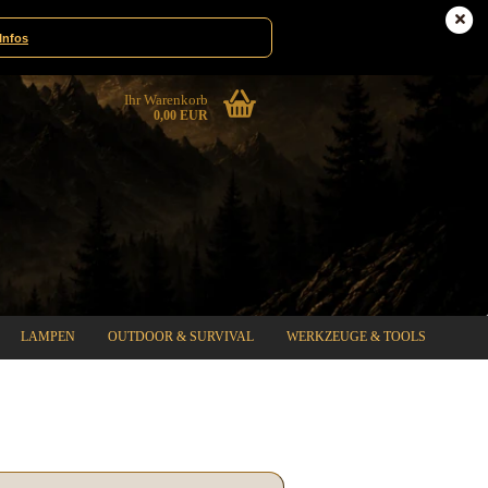
te|Gewinnspiele
Deutschland
Infos
Ihr Warenkorb
0,00 EUR
LAMPEN
OUTDOOR & SURVIVAL
WERKZEUGE & TOOLS
%SPECIAL SALE%