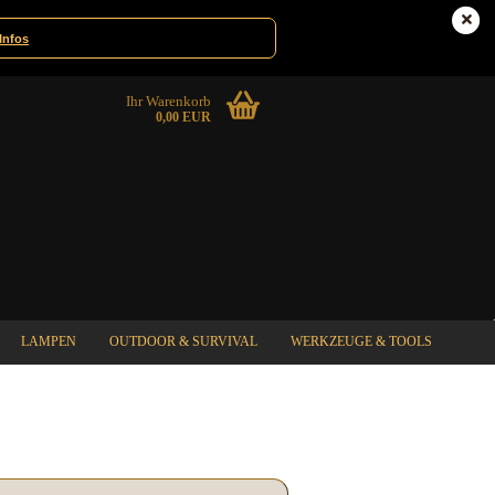
Deutschland
Kundenlogin
Infos
Ihr Warenkorb
0,00 EUR
LAMPEN
OUTDOOR & SURVIVAL
WERKZEUGE & TOOLS
%SPECIAL SALE%