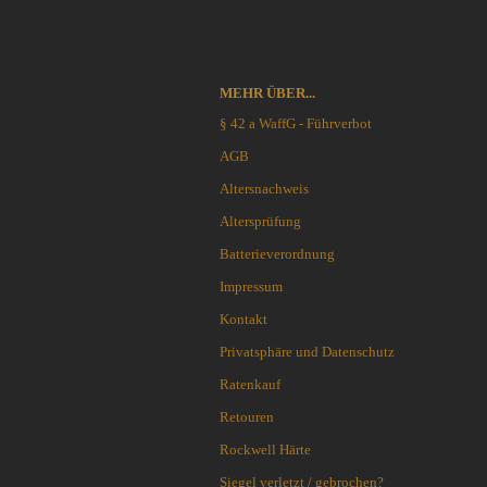
Outdoormesser
Blackjack knives
Jagdmesser
Blade Tech
Kinder und Jugendmesser
Böker
Macheten und Khukuris
MEHR ÜBER...
Bradford Knives
Puukko´s - Nordische Messer
§ 42 a WaffG - Führverbot
Brisa EnZo
Rasiermesser
Brous Blades
AGB
Rettungs-Messer u.-Tools
BUCK-Messer
Altersnachweis
Sammler-u. Special Editionen
BucknBear Knives
Altersprüfung
Schnitzmesser
Case Knives
Schweizer Offiziers-Messer
Batterieverordnung
Chaves Knives
Stiefelmesser
Citadel
Impressum
Taktische Messer
CIVIVI Knives
Kontakt
Taschenmesser
CJRB Knives
Privatsphäre und Datenschutz
Taucher-Messer
Coast Knives
Trachtenmesser
Ratenkauf
CobraTec
Trainingswaffen / Bokken
Cold Steel
Retouren
Wurfmesser und Wurfäxte
Condor Tool & Knife
Rockwell Härte
Etuis, Scheiden und Zubehör
CRKT
Siegel verletzt / gebrochen?
Schärfsysteme