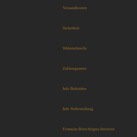
Flytanium
Versandkosten
Fobos Knives
Fred Perrin
GERBER-Messer
Sicherheit
GiantMouse
Glidr
Glock Messer
Widerrufsrecht
Halfbreed Blades
Haller
Zahlungsarten
Hartkopf-Messer
HELLE
Higo Irogane
Info Behörden
Higonokami
History Knife & Tool
Hoback Knives
Info Vorbestellung
Hoffner
Hogue
Honey Badger
Formular Berechtigtes Interesse
Hultafors