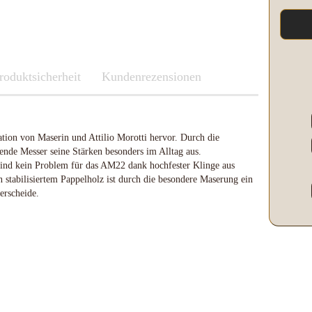
Kleber & Klebeband
Kupfer
Leder und Kork
Messing
roduktsicherheit
Neusilber
Fenix
Kundenrezensionen
Etuis und Boxen
Parierstücke Passungen
Knicklichter Leuchtstäbe
Messerscheiden
Polypropylene
LED Lenser
Schleifen/Polieren
Maratac Extreme
tion von Maserin und Attilio Morotti hervor. Durch die
Stahl rostfrei
Nitecore
ende Messer seine Stärken besonders im Alltag aus.
Benchmade
Vulkanfiber
Olight
sind kein Problem für das AM22 dank hochfester Klinge aus
Fenix
Böker
Slughaus
stabilisiertem Pappelholz ist durch die besondere Maserung ein
LED Lenser
Brisa EnZo Finland
WUBEN
erscheide.
Maratac Extreme
Condor Knife & Tools
Küchenmesser
Nextorch
Fällkniven
Nitecore
Fudo
Olight
Haller
Slughaus
Microtech Knives
Streamlight
Opinel
WUBEN