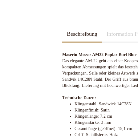
2026
Kubotan
2025
Pfefferspray
Spazierstöcke
Sportartikel
Tac Pen
Beschreibung
Handschuhe
Information P
Trainingswaffen
Kubotan
Zubehör
Pfefferspray
Maserin Messer AM22 Poplar Burl Blue
Spazierstöcke
Das elegante AM-22 geht aus einer Koopera
Sportartikel
kompakten Abmessungen spielt das feststeh
Schleif u. Diamant-Wetzsteine
Katana - Wakizashi - Tanto
Tac Pen
Verpackungen, Seile oder kleines Astwerk 
Rucksäcke & Taschen gebraucht
KHS-Tactical Watches
Schleif-Systeme
Schwerter / Blankwaffen Europa /
Trainingswaffen
Sandvik 14C28N Stahl. Der Griff aus braun 
neuwertig
Amerika
Streichriemen
Zubehör
Blickfang. Lieferung mit hochwertiger Led
Rucksäcke & Taschen neu
Taschen-Schleifer
Technische Daten:
Work-Sharp
Klingenstahl: Sandwick 14C28N
Lansky Schärfsysteme
Klingenfinish: Satin
Bajonette/Messer
Klingenlänge: 7,2 cm
Helme & Westen
Klingenstärke: 3 mm
Kiste und Behälter
Gesamtlänge (geöffnet): 15,1 cm
Griff: Stabilisiertes Holz
Rucksäcke & Taschen