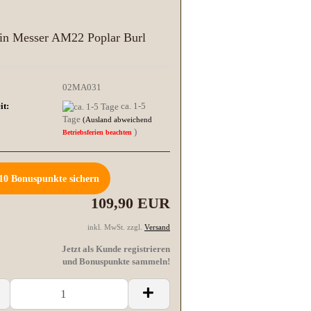
in Messer AM22 Poplar Burl
02MA031
it:
ca. 1-5
Tage
(Ausland abweichend
)
Betriebsferien beachten
10
Bonuspunkte sichern
109,90 EUR
inkl. MwSt. zzgl.
Versand
Jetzt als Kunde registrieren
und Bonuspunkte sammeln!