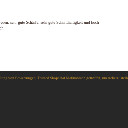
Spyderco
White River Knives
den, sehr gute Schärfe, sehr gute Schnitthaltigkeit und hoch
ch!
holung von Bewertungen. Trusted Shops hat Maßnahmen getroffen, um sicherzustelle