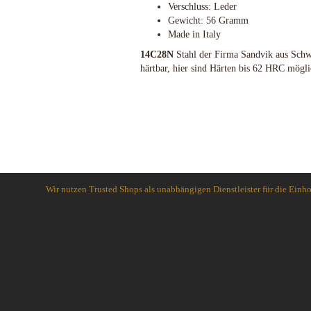
Verschluss: Leder
Schlafsysteme Zelte
Gewicht: 56 Gramm
Sonstiges
Made in Italy
14C28N
Stahl der Firma Sandvik aus Schwe
härtbar, hier sind Härten bis 62 HRC mögli
Anglermesser und Filiermesser
ACTA NON VERBA KNIVES
Arbeitsmesser
Ahti Knives
Auto Knives
Al Mar Messer
Bajonette
American Tomahawk
Beile und Äxte
Antonini Knives
Boots und Seglermesser
APOC
Wir nutzen Trusted Shops als unabhängigen Dienstleister für die Ein
Bowie-Messer
Artisan Cutlery
Cord- und Mini-Knives
ARTO KNIVES
Damast-Messer
Bark River Knives
Einhandmesser
Bastinelli Knives
Friction Folder
Bastion Gear
Gentleman Knives
Becker Knives BK
Hirsch und Saufänger/Saufedern
Benchmade Knives
Jagd, Survival, Bushcraft,
Bestech Knives