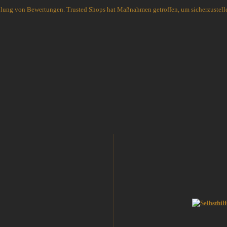
Spyderco
holung von Bewertungen. Trusted Shops hat Maßnahmen getroffen, um sicherzustelle
White River Knives