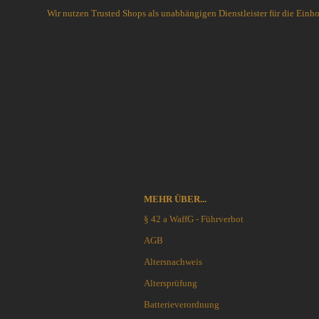
Schlafsysteme Zelte
Wir nutzen Trusted Shops als unabhängigen Dienstleister für die Ein
Sonstiges
Anglermesser und Filiermesser
ACTA NON VERBA KNIVES
Arbeitsmesser
Ahti Knives
Auto Knives
Al Mar Messer
Bajonette
American Tomahawk
Beile und Äxte
Antonini Knives
Boots und Seglermesser
APOC
Bowie-Messer
Artisan Cutlery
MEHR ÜBER...
Cord- und Mini-Knives
ARTO KNIVES
§ 42 a WaffG - Führverbot
Damast-Messer
Bark River Knives
AGB
Einhandmesser
Bastinelli Knives
Altersnachweis
Friction Folder
Bastion Gear
Gentleman Knives
Becker Knives BK
Altersprüfung
Hirsch und Saufänger/Saufedern
Benchmade Knives
Batterieverordnung
Jagd, Survival, Bushcraft,
Bestech Knives