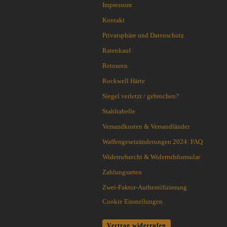
Impressum
Outdoormesser
Blackjack knives
Jagdmesser
Kontakt
Blade Tech
Kinder und Jugendmesser
Böker
Privatsphäre und Datenschutz
Macheten und Khukuris
Bradford Knives
Ratenkauf
Puukko´s - Nordische Messer
Brisa EnZo
Retouren
Rasiermesser
Brous Blades
Rettungs-Messer u.-Tools
Rockwell Härte
BUCK-Messer
Sammler-u. Special Editionen
BucknBear Knives
Siegel verletzt / gebrochen?
Schnitzmesser
Case Knives
Stahltabelle
Schweizer Offiziers-Messer
Chaves Knives
Versandkosten & Versandländer
Stiefelmesser
Citadel
Taktische Messer
Waffengesetzänderungen 2024: FAQ
CIVIVI Knives
Taschenmesser
CJRB Knives
Widerrufsrecht & Widerrufsformular
Taucher-Messer
Coast Knives
Zahlungsarten
Trachtenmesser
CobraTec
Zwei-Faktor-Authentifizierung
Trainingswaffen / Bokken
Cold Steel
Wurfmesser und Wurfäxte
Cookie Einstellungen
Condor Tool & Knife
Etuis, Scheiden und Zubehör
CRKT
Schärfsysteme
Vertrag widerrufen