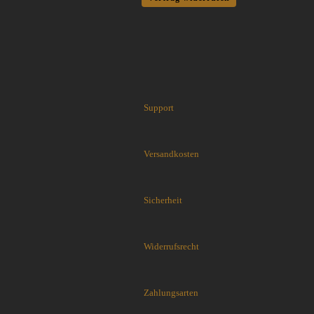
Cuda Knives
Cudeman Messer
Dawson Knives
DDR Darrel Ralph Knives
Deejo
Demko Knives
Down Under Knives
Support
DPx Gear
Dragon King
EICKHORN
Versandkosten
Emerson
EOS
Sicherheit
Eräpuu knives
ESEE
Extrema Ratio
Widerrufsrecht
Fairbairn-Sykes
Fällkniven
FKMD Fox Knives
Zahlungsarten
Flagrant Beard Knives