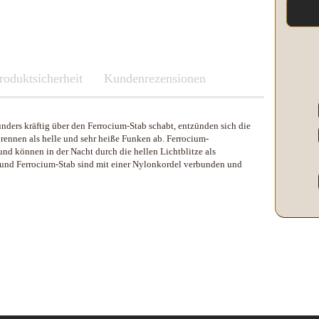
Kleber & Klebeband
Kupfer
Leder und Kork
Messing
roduktsicherheit
Neusilber
Fenix
Kundenrezensionen
Etuis und Boxen
Parierstücke Passungen
Knicklichter Leuchtstäbe
Messerscheiden
Polypropylene
LED Lenser
ers kräftig über den Ferrocium-Stab schabt, entzünden sich die
Schleifen/Polieren
Maratac Extreme
brennen als helle und sehr heiße Funken ab. Ferrocium-
Stahl rostfrei
Nitecore
nd können in der Nacht durch die hellen Lichtblitze als
Benchmade
Vulkanfiber
Olight
 und Ferrocium-Stab sind mit einer Nylonkordel verbunden und
Fenix
Böker
Slughaus
LED Lenser
Brisa EnZo Finland
WUBEN
Maratac Extreme
Condor Knife & Tools
Küchenmesser
Nextorch
Fällkniven
Nitecore
Fudo
Olight
Haller
Slughaus
Microtech Knives
Streamlight
Opinel
WUBEN