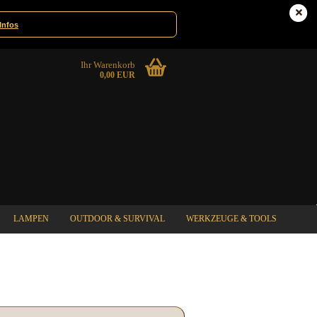
Deutschland
Kundenlogin
Infos
Ihr Warenkorb
0,00 EUR
LAMPEN
OUTDOOR & SURVIVAL
WERKZEUGE & TOOLS
%SPECIAL SALE%