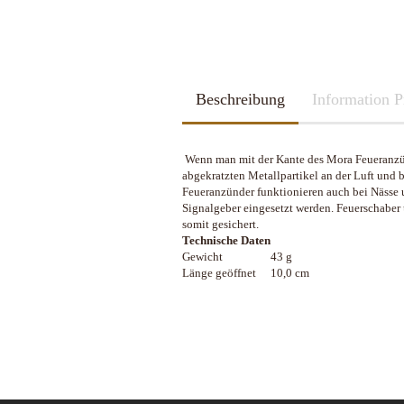
2026
Kubotan
2025
Pfefferspray
Spazierstöcke
Sportartikel
Tac Pen
Beschreibung
Handschuhe
Information P
Trainingswaffen
Kubotan
Zubehör
Pfefferspray
Wenn man mit der Kante des Mora Feueranzünd
Spazierstöcke
abgekratzten Metallpartikel an der Luft und 
Sportartikel
Feueranzünder funktionieren auch bei Nässe u
Schleif u. Diamant-Wetzsteine
Katana - Wakizashi - Tanto
Tac Pen
Signalgeber eingesetzt werden. Feuerschaber
Rucksäcke & Taschen gebraucht
KHS-Tactical Watches
somit gesichert.
Schleif-Systeme
Schwerter / Blankwaffen Europa /
Trainingswaffen
neuwertig
Technische Daten
Amerika
Streichriemen
Zubehör
Gewicht
43 g
Rucksäcke & Taschen neu
Taschen-Schleifer
Länge geöffnet
10,0 cm
Work-Sharp
Lansky Schärfsysteme
Bajonette/Messer
Helme & Westen
Kiste und Behälter
Rucksäcke & Taschen