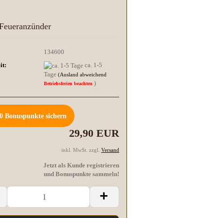
Feueranzünder
134600
it:
ca. 1-5
Tage
(Ausland abweichend
)
Betriebsferien beachten
0
Bonuspunkte sichern
29,90 EUR
inkl. MwSt. zzgl.
Versand
Jetzt als Kunde registrieren
und Bonuspunkte sammeln!