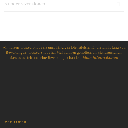
Kundenrezensionen
Wir nutzen Trusted Shops als unabhängigen Dienstleister für die Einholung von
Bewertungen. Trusted Shops hat Maßnahmen getroffen, um sicherzustellen,
dass es es sich um echte Bewertungen handelt.
Mehr Informationen
MEHR ÜBER...