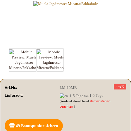
-30%
Art.Nr.:
LM-10MB
Lieferzeit:
ca. 1-5 Tage
(Ausland abweichend
Betriebsferien
)
beachten
49
Bonuspunkte sichern