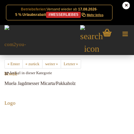
Betriebsferien:
Versand wieder ab
17.08.2026
·
5 % Urlaubsrabatt
#MESSERLIEBE5
Mehr Infos
« Erster
« zurück
weiter »
Letzter »
37
Artikel in dieser Kategorie
Muela Jagdmesser Micarta/Pakkaholz