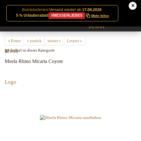
Betriebsferien:
Versand wieder ab
17.08.2026
·
5 % Urlaubsrabatt
#MESSERLIEBE5
Mehr Infos
« Erster
« zurück
weiter »
Letzter »
37
Artikel in dieser Kategorie
Muela Rhino Micarta Coyote