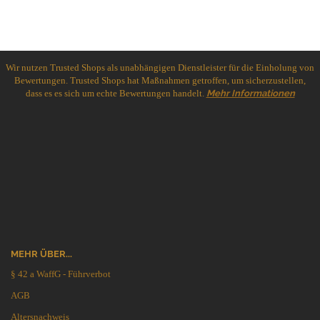
Wir nutzen Trusted Shops als unabhängigen Dienstleister für die Einholung von
Bewertungen. Trusted Shops hat Maßnahmen getroffen, um sicherzustellen,
dass es es sich um echte Bewertungen handelt.
Mehr Informationen
MEHR ÜBER...
§ 42 a WaffG - Führverbot
AGB
Altersnachweis