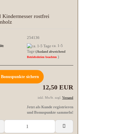
 Kindermesser rostfrei
nholz
254136
it:
ca. 1-5
Tage
(Ausland abweichend
)
Betriebsferien beachten
Bonuspunkte sichern
12,50 EUR
inkl. MwSt. zzgl.
Versand
Jetzt als Kunde registrieren
und Bonuspunkte sammeln!