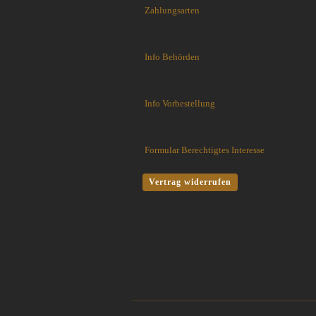
Flytanium
Zahlungsarten
Fobos Knives
Fred Perrin
Info Behörden
GERBER-Messer
GiantMouse
Glidr
Info Vorbestellung
Glock Messer
Halfbreed Blades
Haller
Formular Berechtigtes Interesse
Hartkopf-Messer
HELLE
Vertrag widerrufen
Higo Irogane
Higonokami
History Knife & Tool
Hoback Knives
Hoffner
Hogue
Honey Badger
Hultafors