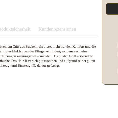
Kleber & Klebeband
Kupfer
Leder und Kork
Messing
roduktsicherheit
Neusilber
Fenix
Kundenrezensionen
Etuis und Boxen
Parierstücke Passungen
Knicklichter Leuchtstäbe
Messerscheiden
Polypropylene
LED Lenser
it einem Griff aus Buchenholz bietet nicht nur den Komfort und die
Schleifen/Polieren
Maratac Extreme
sichtigtes Einklappen der Klinge verhindert, sondern auch eine
Stahl rostfrei
Nitecore
Verletzungen wirkungsvoll vermeidet. Das für den Griff verwendete
Benchmade
Vulkanfiber
Olight
uche. Das Holz lässt sich gut trocknen und aufgrund seiner guten
Fenix
zeug- und Bürstengriffe daraus gefertigt.
Böker
Slughaus
LED Lenser
Brisa EnZo Finland
WUBEN
Maratac Extreme
Condor Knife & Tools
Küchenmesser
Nextorch
Fällkniven
Nitecore
Fudo
Olight
Haller
Slughaus
Microtech Knives
Streamlight
Opinel
WUBEN