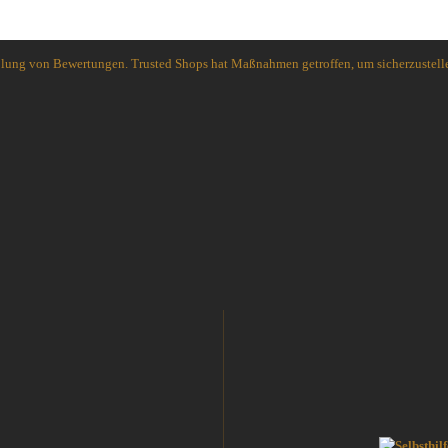
Spyderco
White River Knives
holung von Bewertungen. Trusted Shops hat Maßnahmen getroffen, um sicherzustelle