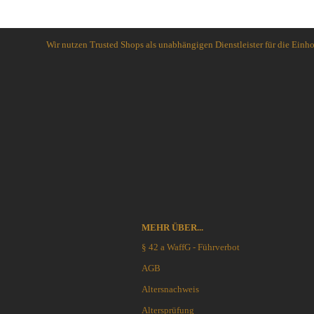
Schlafsysteme Zelte
Sonstiges
Wir nutzen Trusted Shops als unabhängigen Dienstleister für die Ein
Anglermesser und Filiermesser
ACTA NON VERBA KNIVES
Arbeitsmesser
Ahti Knives
Auto Knives
Al Mar Messer
Bajonette
American Tomahawk
Beile und Äxte
Antonini Knives
Boots und Seglermesser
APOC
Bowie-Messer
Artisan Cutlery
Cord- und Mini-Knives
ARTO KNIVES
Damast-Messer
Bark River Knives
MEHR ÜBER...
Einhandmesser
Bastinelli Knives
§ 42 a WaffG - Führverbot
Friction Folder
Bastion Gear
AGB
Gentleman Knives
Becker Knives BK
Altersnachweis
Hirsch und Saufänger/Saufedern
Benchmade Knives
Jagd, Survival, Bushcraft,
Altersprüfung
Bestech Knives