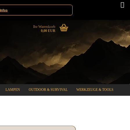
innspiele
Deutschland
Infos
Ihr Warenkorb
0,00 EUR
LAMPEN
OUTDOOR & SURVIVAL
WERKZEUGE & TOOLS
%SPECIAL SALE%