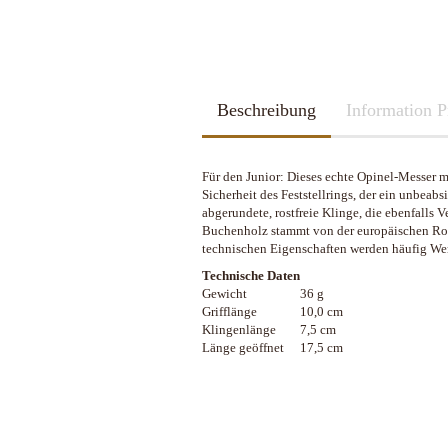
2026
Kubotan
2025
Pfefferspray
Spazierstöcke
Sportartikel
Tac Pen
Beschreibung
Handschuhe
Information P
Trainingswaffen
Kubotan
Zubehör
Pfefferspray
Für den Junior: Dieses echte Opinel-Messer m
Spazierstöcke
Sicherheit des Feststellrings, der ein unbeab
Sportartikel
abgerundete, rostfreie Klinge, die ebenfalls 
Schleif u. Diamant-Wetzsteine
Katana - Wakizashi - Tanto
Tac Pen
Buchenholz stammt von der europäischen Rotb
Rucksäcke & Taschen gebraucht
KHS-Tactical Watches
technischen Eigenschaften werden häufig Werk
Schleif-Systeme
Schwerter / Blankwaffen Europa /
Trainingswaffen
neuwertig
Amerika
Streichriemen
Technische Daten
Zubehör
Rucksäcke & Taschen neu
Gewicht
36 g
Taschen-Schleifer
Grifflänge
10,0 cm
Work-Sharp
Klingenlänge
7,5 cm
Lansky Schärfsysteme
Länge geöffnet
17,5 cm
Bajonette/Messer
Helme & Westen
Kiste und Behälter
Rucksäcke & Taschen