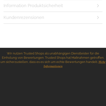
Information Produktsicherheit
Kundenrezensionen
Wir nutzen Trusted Shops als unabhängigen Dienstleister für die
Einholung von Bewertungen. Trusted Shops hat Maßnahmen getroffen,
um sicherzustellen, dass es es sich um echte Bewertungen handelt.
Mehr
Informationen