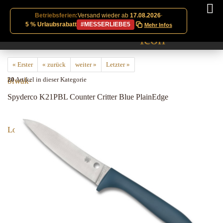
Betriebsferien:
Versand wieder ab
17.08.2026
·
5 % Urlaubsrabatt
#MESSERLIEBE5
Mehr Infos
« Erster
« zurück
weiter »
Letzter »
20
Artikel in dieser Kategorie
Spyderco K21PBL Counter Critter Blue PlainEdge