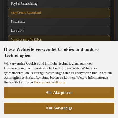
PayPal Ratenzahlung
easyCredit-Ratenkauf
Kreditkarte
Lastschrift
Vorkasse mit 2 % Rabatt
Diese Webseite verwendet Cookies und andere
Nachnahme
Technologien
Barzahlung vor Ort
Wir verwenden Cookies und ähnliche Technologien, auch von
Kartenzahlung vor Ort
Drittanbietern, um die ordentliche Funktionsweise der Website zu
gewährleisten, die Nutzung unseres Angebotes zu analysieren und Ihnen ein
News über unseren WhatsApp-Kanal
bestmögliches Einkaufserlebnis bieten zu können. Weitere Informationen
finden Sie in unserer
Datenschutzerklärung
.
Neue Messer, Angebote und Neuigkeiten direkt über WhatsApp
erhalten.
Alle Akzeptieren
Die tatsächlich verfügbaren Zahlungsarten werden während des Bestellvorgangs angezeigt und können
Nur Notwendige
je nach Warenkorb und Zahlungsdienstleister abweichen.