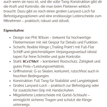
auch wenn sie nass ist, und die volle Tang-Konstruktion gibt dir
die Kraft und Kontrolle, die man beim Filetieren wirklich
braucht. Dazu gibt es noch einen großen Lanyard-Loch für
Befestigungsoptionen und eine erstklassige Lederscheide zum
Mitnehmen – praktisch, robust und stilvoll.
:
Eigenschaften
Design von Phil Wilson – bekannt für hochwertige
Filetiermesser mit viel Gespür für Details und Funktion.
Scharfe, flexible Klinge („Trailing Point“) mit Full-Flat
Schliff und gleichmäßigem Verjüngungsverlauf (distal
taper) für feine Schnitte und gute Kontrolle.
Stahl:
– kombiniert Rostschutz, Zähigkeit und
8Cr17MoV
gutes Preis-/Leistungsverhältnis.
Griffmaterial: G-10 Skalen, konturiert, rutschfest auch in
feuchten Bedingungen.
Konstruktion: Full Tang für Stabilität und Langlebigkeit.
Großes Lanyard-Loch – praktisch zur Befestigung oder
für zusätzlichen Grip mit Handschuhen.
Mitgelieferte Lederscheide mit Gürtel-Schlaufe –
ermöglicht sicheres Tragen und schützt die Klinge
unterwegs.