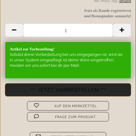
inkl. MwSt. zzgl.
Versand
Jetzt als Kunde registrieren
und Bonuspunkte sammeln!
Artikel zur Vorbestellung!
Sobald deine Vorbestellung bei uns eingegangen ist, wird sie
in unser System eingepflegt. Ist deine Ware eingetroffen,
melden wir uns sofort bei dir per Mail!
AUF DEN MERKZETTEL
FRAGE ZUM PRODUKT