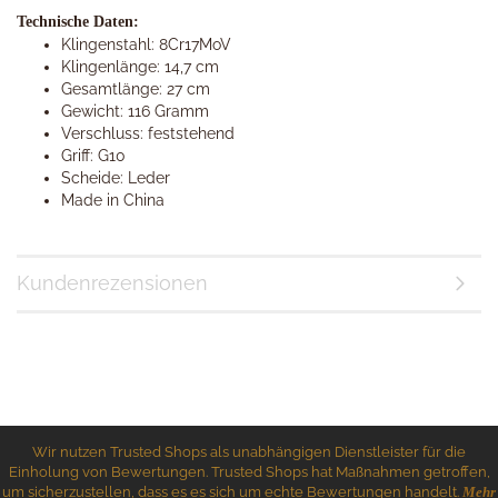
Technische Daten:
Klingenstahl: 8Cr17MoV
Klingenlänge: 14,7 cm
Gesamtlänge: 27 cm
Gewicht: 116 Gramm
Verschluss: feststehend
Griff: G10
Scheide: Leder
Made in China
Kundenrezensionen
Wir nutzen Trusted Shops als unabhängigen Dienstleister für die
Einholung von Bewertungen. Trusted Shops hat Maßnahmen getroffen,
um sicherzustellen, dass es es sich um echte Bewertungen handelt.
Mehr