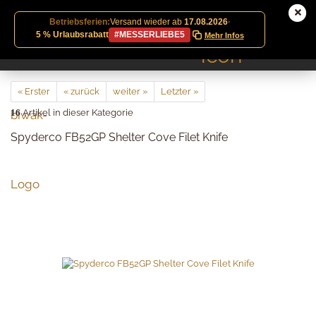
Betriebsferien:
Versand wieder ab
17.08.2026
·
5 % Urlaubsrabatt
#MESSERLIEBE5
Mehr Infos
« Erster
« zurück
weiter »
Letzter »
16
Artikel in dieser Kategorie
Spyderco FB52GP Shelter Cove Filet Knife