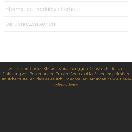
Information Produktsicherheit
Kundenrezensionen
Wir nutzen Trusted Shops als unabhängigen Dienstleister für die
Einholung von Bewertungen. Trusted Shops hat Maßnahmen getroffen,
um sicherzustellen, dass es es sich um echte Bewertungen handelt.
Mehr
Informationen