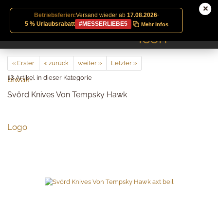
Betriebsferien:
Versand wieder ab
17.08.2026
·
5 % Urlaubsrabatt
#MESSERLIEBE5
Mehr Infos
« Erster
« zurück
weiter »
Letzter »
13
Artikel in dieser Kategorie
Svörd Knives Von Tempsky Hawk