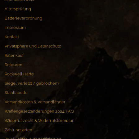
Altersprüfung
Batterieverordnung
Impressum
Kontakt
Privatsphäre und Datenschutz
Ratenkauf
Retouren
Rockwell Härte
Siegel verletzt / gebrochen?
Stahltabelle
Versandkosten & Versandländer
Waffengesetzänderungen 2024: FAQ
Widerrufsrecht & Widerrufsformular
Zahlungsarten