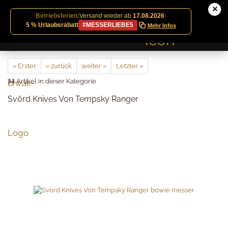
Betriebsferien:
Versand wieder ab
17.08.2026
·
5 % Urlaubsrabatt
#MESSERLIEBE5
Mehr Infos
« Erster
« zurück
weiter »
Letzter »
34
Artikel in dieser Kategorie
Svörd Knives Von Tempsky Ranger