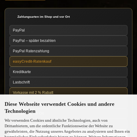
Zahlungsarten im Shop und vor Ort
PayPal
PayPal – später bezahlen
PayPal Ratenzahlung
easyCredit-Ratenkauf
Kreditkarte
Lastschrift
Vorkasse mit 2 % Rabatt
Diese Webseite verwendet Cookies und andere
Nachnahme
Technologien
Barzahlung vor Ort
Wir verwenden Cookies und ähnliche Technologien, auch von
Kartenzahlung vor Ort
Drittanbietern, um die ordentliche Funktionsweise der Website zu
gewährleisten, die Nutzung unseres Angebotes zu analysieren und Ihnen ein
News über unseren WhatsApp-Kanal
bestmögliches Einkaufserlebnis bieten zu können. Weitere Informationen