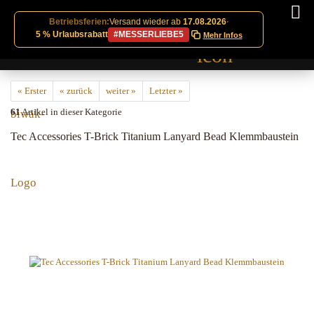
Betriebsferien:
Versand wieder ab
17.08.2026
·
5 % Urlaubsrabatt
#MESSERLIEBE5
Mehr Infos
« Erster
« zurück
weiter »
Letzter »
61
Artikel in dieser Kategorie
Tec Accessories T-Brick Titanium Lanyard Bead Klemmbaustein