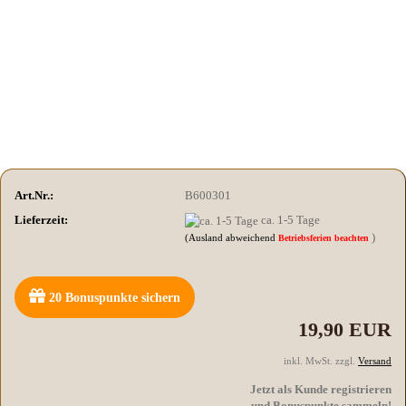
Art.Nr.:
B600301
Lieferzeit:
ca. 1-5 Tage
)
(Ausland abweichend
Betriebsferien beachten
20
Bonuspunkte sichern
19,90 EUR
inkl. MwSt. zzgl.
Versand
Jetzt als Kunde registrieren
und Bonuspunkte sammeln!