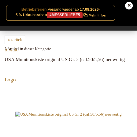
Betriebsferien:
Versand wieder ab
17.08.2026
·
5 % Urlaubsrabatt
#MESSERLIEBE5
Mehr Infos
« zurück
2
Artikel in dieser Kategorie
USA Munitionskiste original US Gr. 2 (cal.50/5,56) neuwertig