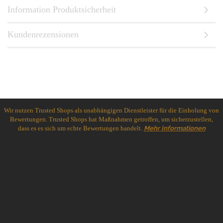
Information Produktsicherheit
Kundenrezensionen
Wir nutzen Trusted Shops als unabhängigen Dienstleister für die Einholung von
Bewertungen. Trusted Shops hat Maßnahmen getroffen, um sicherzustellen,
dass es es sich um echte Bewertungen handelt.
Mehr Informationen