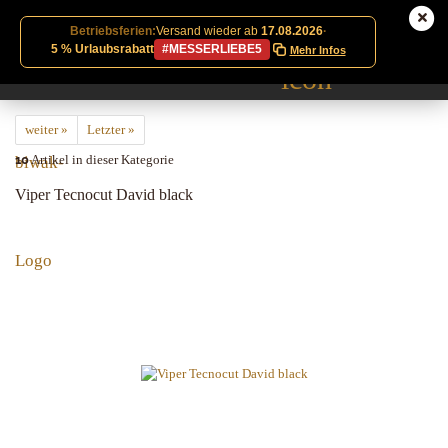
Betriebsferien:
Versand wieder ab
17.08.2026
·
5 % Urlaubsrabatt
#MESSERLIEBE5
Mehr Infos
weiter »
Letzter »
10
Artikel in dieser Kategorie
Viper Tecnocut David black