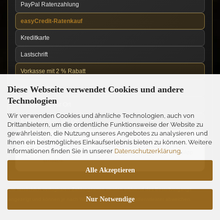
PayPal Ratenzahlung
easyCredit-Ratenkauf
Kreditkarte
Lastschrift
Vorkasse mit 2 % Rabatt
Diese Webseite verwendet Cookies und andere
Nachnahme
Technologien
Barzahlung vor Ort
Wir verwenden Cookies und ähnliche Technologien, auch von
Kartenzahlung vor Ort
Drittanbietern, um die ordentliche Funktionsweise der Website zu
gewährleisten, die Nutzung unseres Angebotes zu analysieren und
News über unseren WhatsApp-Kanal
Ihnen ein bestmögliches Einkaufserlebnis bieten zu können. Weitere
Informationen finden Sie in unserer
Datenschutzerklärung
.
Neue Messer, Angebote und Neuigkeiten direkt über WhatsApp
erhalten.
Alle Akzeptieren
Die tatsächlich verfügbaren Zahlungsarten werden während des Bestellvorgangs
Nur Notwendige
angezeigt und können je nach Warenkorb und Zahlungsdienstleister abweichen.