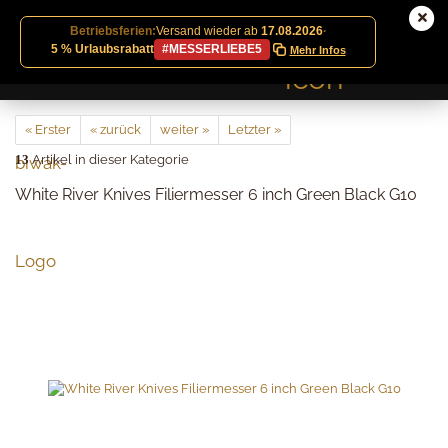
Betriebsferien:
Versand wieder ab
17.08.2026
·
5 % Urlaubsrabatt
#MESSERLIEBE5
Mehr Infos
« Erster
« zurück
weiter »
Letzter »
13
Artikel in dieser Kategorie
White River Knives Filiermesser 6 inch Green Black G10