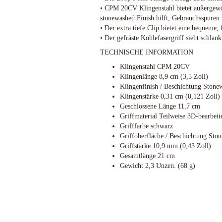
Schlafsysteme Zelte
• CPM 20CV Klingenstahl bietet außergewöhn
stonewashed Finish hilft, Gebrauchsspuren
Sonstiges
• Der extra tiefe Clip bietet eine bequeme,
• Der gefräste Kohlefasergriff sieht schla
TECHNISCHE INFORMATION
Anglermesser und Filiermesser
ACTA NON VERBA KNIVES
Klingenstahl CPM 20CV
Arbeitsmesser
Klingenlänge 8,9 cm (3,5 Zoll)
Ahti Knives
Klingenfinish / Beschichtung Stone
Auto Knives
Al Mar Messer
Klingenstärke 0,31 cm (0,121 Zoll)
Bajonette
American Tomahawk
Geschlossene Länge 11,7 cm
Beile und Äxte
Antonini Knives
Griffmaterial Teilweise 3D-bearbeite
Boots und Seglermesser
APOC
Grifffarbe schwarz
Bowie-Messer
Griffoberfläche / Beschichtung Ston
Artisan Cutlery
Griffstärke 10,9 mm (0,43 Zoll)
Cord- und Mini-Knives
ARTO KNIVES
Gesamtlänge 21 cm
Damast-Messer
Bark River Knives
Gewicht 2,3 Unzen. (68 g)
Einhandmesser
Bastinelli Knives
Friction Folder
Bastion Gear
Gentleman Knives
Becker Knives BK
Hirsch und Saufänger/Saufedern
Benchmade Knives
Jagd, Survival, Bushcraft,
Bestech Knives