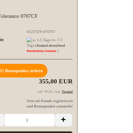
Tolerance 0707CF
01ZT029-470707
it:
ca. 1-5
Tage
(Ausland abweichend
)
Betriebsferien beachten
55
Bonuspunkte sichern
355,00 EUR
inkl. MwSt. zzgl.
Versand
Jetzt als Kunde registrieren
und Bonuspunkte sammeln!