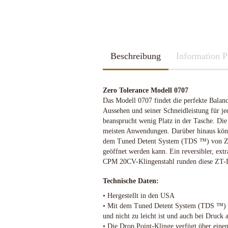
2026
Kubotan
2025
Pfefferspray
Spazierstöcke
Sportartikel
Tac Pen
Beschreibung
Handschuhe
Information P
Trainingswaffen
Kubotan
Zubehör
Pfefferspray
Zero Tolerance Modell 0707
Spazierstöcke
Das Modell 0707 findet die perfekte Balanc
Sportartikel
Aussehen und seiner Schneidleistung für je
Schleif u. Diamant-Wetzsteine
Katana - Wakizashi - Tanto
Tac Pen
beansprucht wenig Platz in der Tasche. Die 
Rucksäcke & Taschen gebraucht
KHS-Tactical Watches
Schleif-Systeme
Schwerter / Blankwaffen Europa /
Trainingswaffen
meisten Anwendungen. Darüber hinaus könn
neuwertig
Amerika
Streichriemen
Zubehör
dem Tuned Detent System (TDS ™) von ZT 
Rucksäcke & Taschen neu
geöffnet werden kann. Ein reversibler, extr
Taschen-Schleifer
CPM 20CV-Klingenstahl runden diese ZT-I
Work-Sharp
Lansky Schärfsysteme
Technische Daten:
Bajonette/Messer
• Hergestellt in den USA
Helme & Westen
• Mit dem Tuned Detent System (TDS ™) kön
Kiste und Behälter
und nicht zu leicht ist und auch bei Druck
Rucksäcke & Taschen
• Die Drop Point-Klinge verfügt über einen 