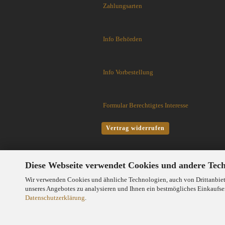
Zahlungsarten
J. Adams Sheffield England
Jack Wolf Knives
JASON PERRY BLADE WORKS
Info Behörden
KA-BAR Knives
Kanetsune Seki
Kansept Knives
Info Vorbestellung
KARBON KNIVES
Karesuando
Formular Berechtigtes Interesse
Katz Knives
Kauhava Knives
Vertrag widerrufen
Kershaw Messer
Ketuo Knives
KeySmart Knives
Diese Webseite verwendet Cookies und andere Tec
Kizer Knives
Kunwu Knives
Wir verwenden Cookies und ähnliche Technologien, auch von Drittanbiete
unseres Angebotes zu analysieren und Ihnen ein bestmögliches Einkaufser
Laguiole Fontenille Pataud
Datenschutzerklärung
.
Laguiole Le Fidele
Lappi Knives