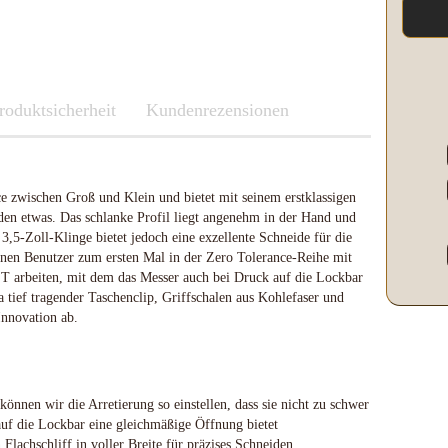
Kleber & Klebeband
Kupfer
Leder und Kork
Messing
roduktsicherheit
Neusilber
Fenix
Kundenrezensionen
Etuis und Boxen
Parierstücke Passungen
Knicklichter Leuchtstäbe
Messerscheiden
Polypropylene
LED Lenser
Schleifen/Polieren
Maratac Extreme
e zwischen Groß und Klein und bietet mit seinem erstklassigen
Stahl rostfrei
Nitecore
den etwas. Das schlanke Profil liegt angenehm in der Hand und
Benchmade
Vulkanfiber
Olight
3,5-Zoll-Klinge bietet jedoch eine exzellente Schneide für die
Fenix
Böker
Slughaus
en Benutzer zum ersten Mal in der Zero Tolerance-Reihe mit
LED Lenser
Brisa EnZo Finland
WUBEN
arbeiten, mit dem das Messer auch bei Druck auf die Lockbar
Maratac Extreme
a tief tragender Taschenclip, Griffschalen aus Kohlefaser und
Condor Knife & Tools
nnovation ab.
Küchenmesser
Nextorch
Fällkniven
Nitecore
Fudo
Olight
Haller
Slughaus
nen wir die Arretierung so einstellen, dass sie nicht zu schwer
Microtech Knives
Streamlight
 auf die Lockbar eine gleichmäßige Öffnung bietet
Opinel
WUBEN
Flachschliff in voller Breite für präzises Schneiden