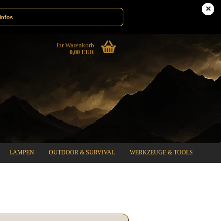
te|Gewinnspiele
Deutschland
Infos
Ihr Warenkorb
0,00 EUR
LAMPEN
OUTDOOR & SURVIVAL
WERKZEUGE & TOOLS
%SPECIAL SALE%