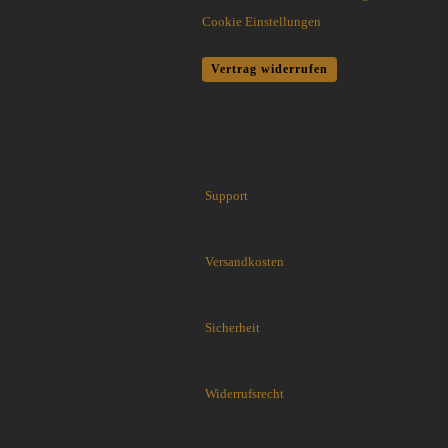
Flytanium
Cookie Einstellungen
Fobos Knives
Fred Perrin
Vertrag widerrufen
GERBER-Messer
GiantMouse
Glidr
Glock Messer
Halfbreed Blades
Support
Haller
Hartkopf-Messer
HELLE
Versandkosten
Higo Irogane
Higonokami
History Knife & Tool
Sicherheit
Hoback Knives
Hoffner
Widerrufsrecht
Hogue
Honey Badger
Hultafors