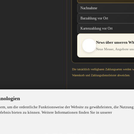
Nachnahme
Barzahlung vor Ort
Kartenzahlung vor Ort
News über unseren W
Neue Messer, Angebote und
Die tatsächlich verfügbaren Zahlungsarten werden 
Warenkorb und Zahlungsdienstleister abweichen.
hnologien
rn, um die ordentliche Funktionsweise der Website zu gewährleisten, die Nutzung
lebnis bieten zu können. Weitere Informationen finden Sie in unserer
Shopsystem
by Gambio.de © 2026