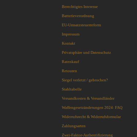
Cuda Knives
Berechtigtes Interesse
Cudeman Messer
Dawson Knives
Batterieverordnung
DDR Darrel Ralph Knives
EU-Umsatzsteuerreform
Deejo
Impressum
Demko Knives
Kontakt
Down Under Knives
DPx Gear
Privatsphäre und Datenschutz
Dragon King
Ratenkauf
EICKHORN
Retouren
Emerson
Siegel verletzt / gebrochen?
EOS
Eräpuu knives
Stahltabelle
ESEE
Versandkosten & Versandländer
Extrema Ratio
Waffengesetzänderungen 2024: FAQ
Fairbairn-Sykes
Widerrufsrecht & Widerrufsformular
Fällkniven
FKMD Fox Knives
Zahlungsarten
Flagrant Beard Knives
Zwei-Faktor-Authentifizierung