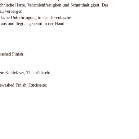
Spyderco
liche Härte, Verschleißfestigkeit und Schnitthaltigkeit. Das
 zu verbergen
White River Knives
 flache Unterbringung in der Hosentasche
nk aus und liegt angenehm in der Hand
washed Finish
te Kohlefaser, Titanrückseite
ewashed Finish (Rückseite)