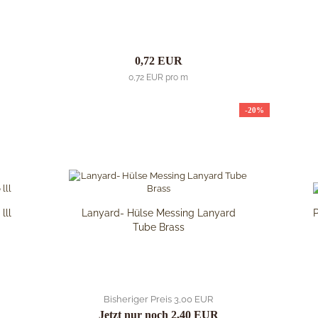
0,72 EUR
0,72 EUR pro m
-20%
lll
Lanyard- Hülse Messing Lanyard
Tube Brass
Bisheriger Preis 3,00 EUR
Jetzt nur noch 2,40 EUR