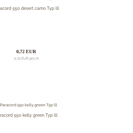
acord 550 desert camo Typ lll
0,72 EUR
0,72 EUR pro m
racord 550 kelly green Typ lll