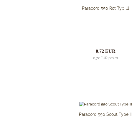
Kiste und Behälter
Paracord 550 Rot Typ lll
Rucksäcke & Taschen
Schlafsysteme Zelte
Sonstiges
Anglermesser und
ACTA NON VERBA KNIVES
0,72 EUR
Filiermesser
Ahti Knives
0,72 EUR pro m
Arbeitsmesser
Al Mar Messer
Auto Knives
American Tomahawk
Bajonette
Antonini Knives
Beile und Äxte
APOC
Boots und Seglermesser
Artisan Cutlery
Bowie-Messer
ARTO KNIVES
Cord- und Mini-Knives
Bark River Knives
Damast-Messer
Paracord 550 Scout Type II
Bastinelli Knives
Einhandmesser
Bastion Gear
Friction Folder
Becker Knives BK