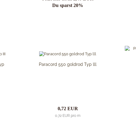
Du sparst 20%
Typ
Paracord 550 goldrod Typ lll
0,72 EUR
0,72 EUR pro m