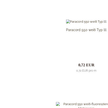
FKMD Fox Knives
Flagrant Beard Knives
Flytanium
Fobos Knives
Fred Perrin
Paracord 550 weiß Typ lll
GERBER-Messer
GiantMouse
Glidr
Glock Messer
Halfbreed Blades
Haller
Hartkopf-Messer
0,72 EUR
HELLE
0,72 EUR pro m
Higo Irogane
Higonokami
History Knife & Tool
Hoback Knives
Hoffner
Hogue