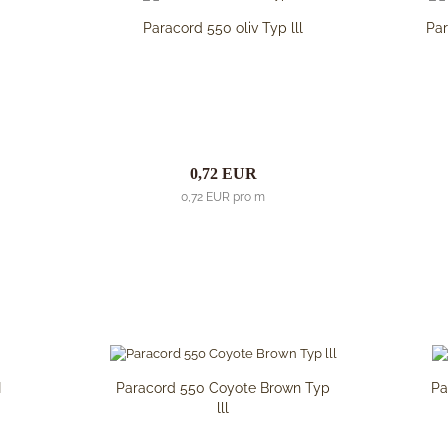
Microtech Knives
Paracord 550 oliv Typ lll
Par
Opinel
Spyderco
White River Knives
0,72 EUR
0,72 EUR pro m
I
Paracord 550 Coyote Brown Typ
Pa
lll