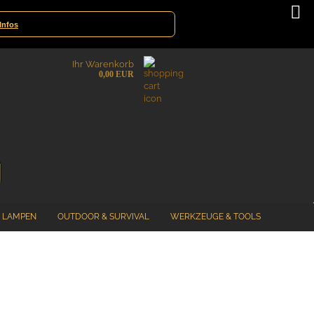
atte|Gewinnspiele
Deutschland
Infos
Ihr Warenkorb
0,00 EUR
LAMPEN
OUTDOOR & SURVIVAL
WERKZEUGE & TOOLS
%SPECIAL SALE%