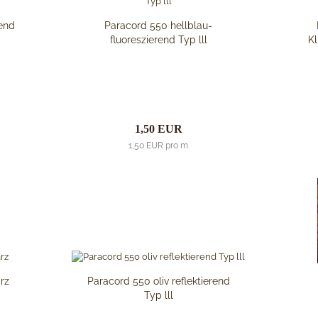
end
Paracord 550 hellblau-
fluoreszierend Typ lll
Kl
1,50 EUR
1,50 EUR pro m
rz
Paracord 550 oliv reflektierend
Typ lll