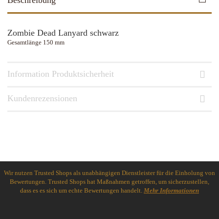
Beschreibung
Zombie Dead Lanyard schwarz
Gesamtlänge 150 mm
Information Produktsicherheit
Kundenrezensionen
Wir nutzen Trusted Shops als unabhängigen Dienstleister für die Einholung von
Bewertungen. Trusted Shops hat Maßnahmen getroffen, um sicherzustellen,
dass es es sich um echte Bewertungen handelt.
Mehr Informationen