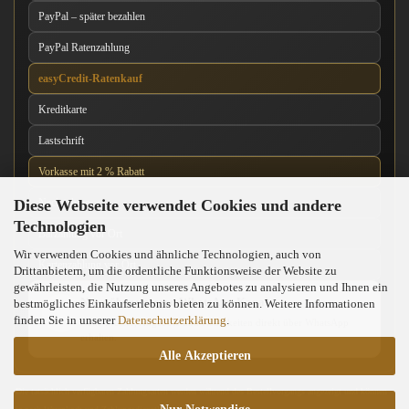
PayPal – später bezahlen
PayPal Ratenzahlung
easyCredit-Ratenkauf
Kreditkarte
Lastschrift
Vorkasse mit 2 % Rabatt
Diese Webseite verwendet Cookies und andere
Nachnahme
Technologien
Barzahlung vor Ort
Wir verwenden Cookies und ähnliche Technologien, auch von
Kartenzahlung vor Ort
Drittanbietern, um die ordentliche Funktionsweise der Website zu
gewährleisten, die Nutzung unseres Angebotes zu analysieren und Ihnen ein
News über unseren WhatsApp-Kanal
bestmögliches Einkaufserlebnis bieten zu können. Weitere Informationen
finden Sie in unserer
Datenschutzerklärung
.
Neue Messer, Angebote und Neuigkeiten direkt über WhatsApp
erhalten.
Alle Akzeptieren
Die tatsächlich verfügbaren Zahlungsarten werden während des Bestellvorgangs angezeigt und können