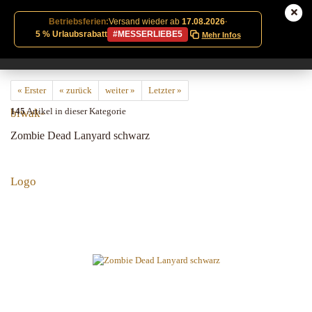
Betriebsferien:
Versand wieder ab
17.08.2026
·
5 % Urlaubsrabatt
#MESSERLIEBE5
Mehr Infos
« Erster
« zurück
weiter »
Letzter »
145
Artikel in dieser Kategorie
Zombie Dead Lanyard schwarz