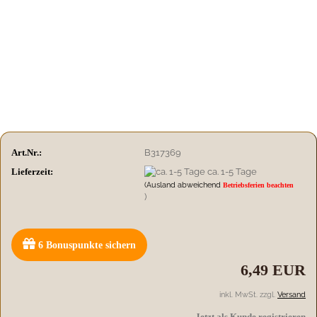
Art.Nr.:
B317369
Lieferzeit:
ca. 1-5 Tage
(Ausland abweichend
Betriebsferien beachten
)
6
Bonuspunkte sichern
6,49 EUR
inkl. MwSt. zzgl.
Versand
Jetzt als Kunde registrieren