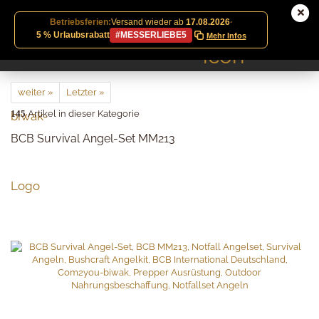
Betriebsferien:
Versand wieder ab
17.08.2026
·
5 % Urlaubsrabatt
#MESSERLIEBE5
Mehr Infos
weiter »
Letzter »
145
Artikel in dieser Kategorie
BCB Survival Angel-Set MM213