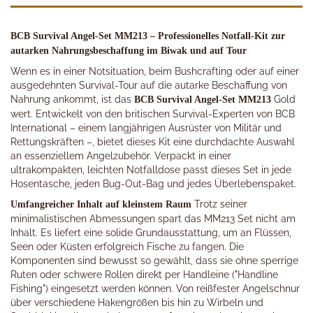
BCB Survival Angel-Set MM213 – Professionelles Notfall-Kit zur
autarken Nahrungsbeschaffung im Biwak und auf Tour
Wenn es in einer Notsituation, beim Bushcrafting oder auf einer
ausgedehnten Survival-Tour auf die autarke Beschaffung von
Nahrung ankommt, ist das
Gold
BCB Survival Angel-Set MM213
wert. Entwickelt von den britischen Survival-Experten von BCB
International – einem langjährigen Ausrüster von Militär und
Rettungskräften –, bietet dieses Kit eine durchdachte Auswahl
an essenziellem Angelzubehör. Verpackt in einer
ultrakompakten, leichten Notfalldose passt dieses Set in jede
Hosentasche, jeden Bug-Out-Bag und jedes Überlebenspaket.
Trotz seiner
Umfangreicher Inhalt auf kleinstem Raum
minimalistischen Abmessungen spart das MM213 Set nicht am
Inhalt. Es liefert eine solide Grundausstattung, um an Flüssen,
Seen oder Küsten erfolgreich Fische zu fangen. Die
Komponenten sind bewusst so gewählt, dass sie ohne sperrige
Ruten oder schwere Rollen direkt per Handleine ("Handline
Fishing") eingesetzt werden können. Von reißfester Angelschnur
über verschiedene Hakengrößen bis hin zu Wirbeln und