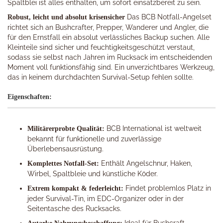
Spaltblei ist alles enthalten, um sofort einsatzbereit zu sein.
Das BCB Notfall-Angelset
Robust, leicht und absolut krisensicher
richtet sich an Bushcrafter, Prepper, Wanderer und Angler, die
für den Ernstfall ein absolut verlässliches Backup suchen. Alle
Kleinteile sind sicher und feuchtigkeitsgeschützt verstaut,
sodass sie selbst nach Jahren im Rucksack im entscheidenden
Moment voll funktionsfähig sind. Ein unverzichtbares Werkzeug,
das in keinem durchdachten Survival-Setup fehlen sollte.
Eigenschaften:
BCB International ist weltweit
Militärerprobte Qualität:
bekannt für funktionelle und zuverlässige
Überlebensausrüstung.
Enthält Angelschnur, Haken,
Komplettes Notfall-Set:
Wirbel, Spaltbleie und künstliche Köder.
Findet problemlos Platz in
Extrem kompakt & federleicht:
jeder Survival-Tin, im EDC-Organizer oder in der
Seitentasche des Rucksacks.
Ideal für Bushcraft,