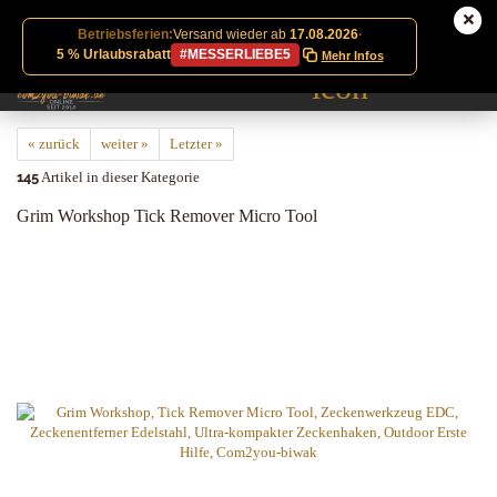
Betriebsferien:
Versand wieder ab
17.08.2026
·
5 % Urlaubsrabatt
#MESSERLIEBE5
Mehr Infos
« zurück
weiter »
Letzter »
145
Artikel in dieser Kategorie
Grim Workshop Tick Remover Micro Tool