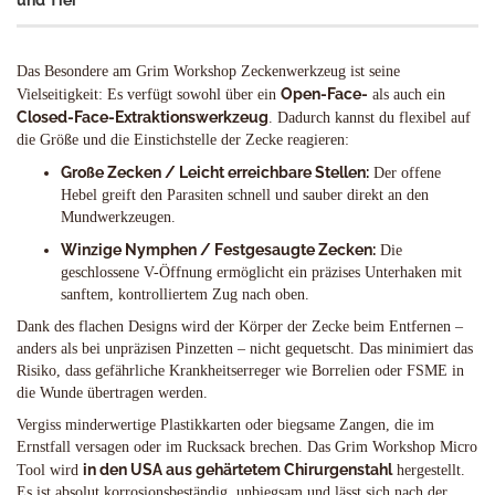
und Tier
Das Besondere am Grim Workshop Zeckenwerkzeug ist seine
Open-Face-
Vielseitigkeit: Es verfügt sowohl über ein
als auch ein
Closed-Face-Extraktionswerkzeug
. Dadurch kannst du flexibel auf
die Größe und die Einstichstelle der Zecke reagieren:
Große Zecken / Leicht erreichbare Stellen:
Der offene
Hebel greift den Parasiten schnell und sauber direkt an den
Mundwerkzeugen.
Winzige Nymphen / Festgesaugte Zecken:
Die
geschlossene V-Öffnung ermöglicht ein präzises Unterhaken mit
sanftem, kontrolliertem Zug nach oben.
Dank des flachen Designs wird der Körper der Zecke beim Entfernen –
anders als bei unpräzisen Pinzetten – nicht gequetscht. Das minimiert das
Risiko, dass gefährliche Krankheitserreger wie Borrelien oder FSME in
die Wunde übertragen werden.
Vergiss minderwertige Plastikkarten oder biegsame Zangen, die im
Ernstfall versagen oder im Rucksack brechen. Das Grim Workshop Micro
in den USA aus gehärtetem Chirurgenstahl
Tool wird
hergestellt.
Es ist absolut korrosionsbeständig, unbiegsam und lässt sich nach der