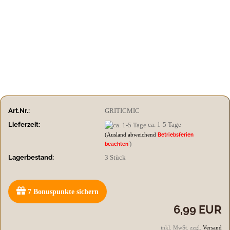
Art.Nr.:
GRITICMIC
Lieferzeit:
ca. 1-5 Tage
(Ausland abweichend
Betriebsferien
)
beachten
Lagerbestand:
3
Stück
7
Bonuspunkte sichern
6,99 EUR
inkl. MwSt. zzgl.
Versand