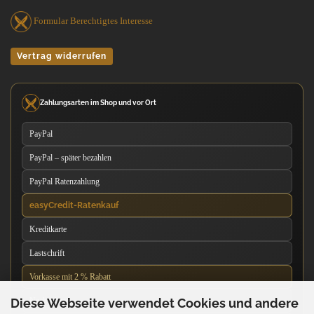
Formular Berechtigtes Interesse
Vertrag widerrufen
Zahlungsarten im Shop und vor Ort
PayPal
PayPal – später bezahlen
PayPal Ratenzahlung
easyCredit-Ratenkauf
Kreditkarte
Lastschrift
Vorkasse mit 2 % Rabatt
Diese Webseite verwendet Cookies und andere
Nachnahme