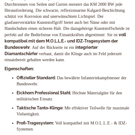
Durchtrennen von Seilen und Gurten meistert das KM 2000 BW jede
Herausforderung. Die schwarze, reflexionsarme Kalgard-Beschichtung
schützt vor Korrosion und unerwünschtem Lichtspiel. Der
glasfaserverstärkte Kunststoffgriff bietet auch bei Nässe oder mit
Handschuhen einen sicheren Halt. Die dazugehörige Kunststoffscheide ist
voll
perfekt auf die Bedürfnisse von Einsatzkräften abgestimmt: Sie ist
kompatibel mit dem M.O.L.L.E.- und IDZ-Tragesystem der
Bundeswehr
integrierter
. Auf der Rückseite ist ein
Diamantschärfer
verbaut, damit die Klinge auch im Feld jederzeit
einsatzbereit gehalten werden kann.
Eigenschaften:
Offizieller Standard:
Das bewährte Infanteriekampfmesser der
Bundeswehr.
Eickhorn Professional Stahl:
Höchste Materialgüte für den
militärischen Einsatz.
Taktische Tanto-Klinge:
Mit effektiver Teilwelle für maximale
Vielseitigkeit.
Profi-Tragesystem:
Voll kompatibel mit M.O.L.L.E.- & IDZ-
Systemen.