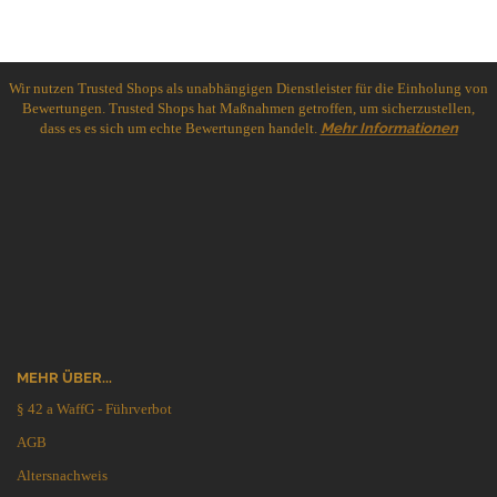
Wir nutzen Trusted Shops als unabhängigen Dienstleister für die Einholung von
Bewertungen. Trusted Shops hat Maßnahmen getroffen, um sicherzustellen,
dass es es sich um echte Bewertungen handelt.
Mehr Informationen
MEHR ÜBER...
§ 42 a WaffG - Führverbot
AGB
Altersnachweis