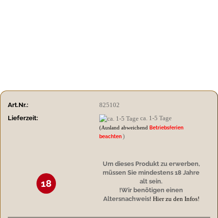
Art.Nr.:
825102
Lieferzeit:
ca. 1-5 Tage
(Ausland abweichend
Betriebsferien
)
beachten
Um dieses Produkt zu erwerben,
müssen Sie mindestens 18 Jahre
alt sein.
18
!Wir benötigen einen
Altersnachweis!
Hier zu den Infos!