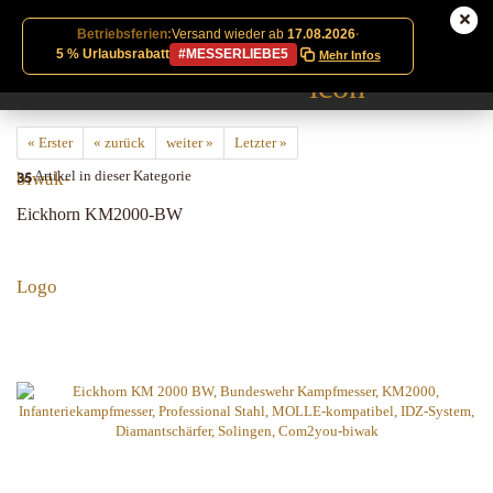
Betriebsferien:
Versand wieder ab
17.08.2026
·
5 % Urlaubsrabatt
#MESSERLIEBE5
Mehr Infos
« Erster
« zurück
weiter »
Letzter »
35
Artikel in dieser Kategorie
Eickhorn KM2000-BW