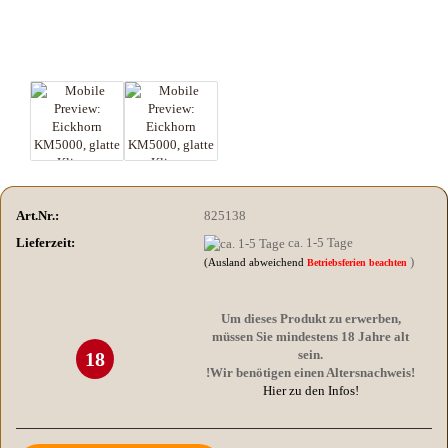
Art.Nr.:
825138
Lieferzeit:
ca. 1-5 Tage
)
(Ausland abweichend
Betriebsferien beachten
Um dieses Produkt zu erwerben,
müssen Sie mindestens 18 Jahre alt
sein.
18
!Wir benötigen einen Altersnachweis!
Hier zu den Infos!