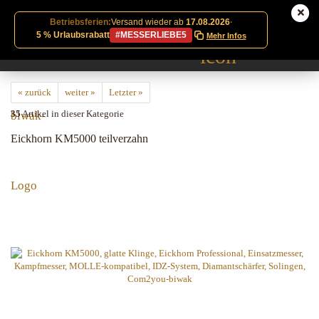
Betriebsferien:
Versand wieder ab
17.08.2026
·
5 % Urlaubsrabatt
#MESSERLIEBE5
Mehr Infos
« zurück
weiter »
Letzter »
35
Artikel in dieser Kategorie
Eickhorn KM5000 teilverzahn