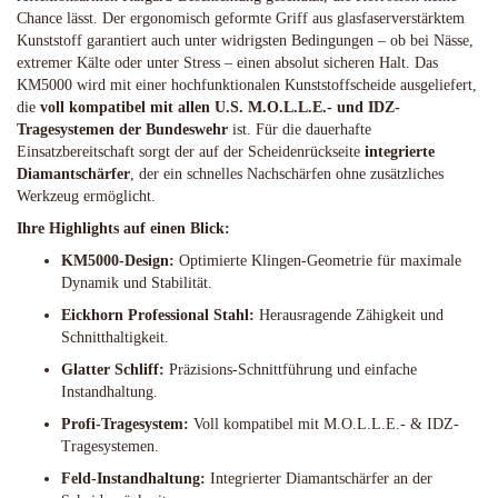
Chance lässt. Der ergonomisch geformte Griff aus glasfaserverstärktem
Kunststoff garantiert auch unter widrigsten Bedingungen – ob bei Nässe,
extremer Kälte oder unter Stress – einen absolut sicheren Halt. Das
KM5000 wird mit einer hochfunktionalen Kunststoffscheide ausgeliefert,
die
voll kompatibel mit allen U.S. M.O.L.L.E.- und IDZ-
Tragesystemen der Bundeswehr
ist. Für die dauerhafte
Einsatzbereitschaft sorgt der auf der Scheidenrückseite
integrierte
Diamantschärfer
, der ein schnelles Nachschärfen ohne zusätzliches
Werkzeug ermöglicht.
Ihre Highlights auf einen Blick:
KM5000-Design:
Optimierte Klingen-Geometrie für maximale
Dynamik und Stabilität.
Eickhorn Professional Stahl:
Herausragende Zähigkeit und
Schnitthaltigkeit.
Glatter Schliff:
Präzisions-Schnittführung und einfache
Instandhaltung.
Profi-Tragesystem:
Voll kompatibel mit M.O.L.L.E.- & IDZ-
Tragesystemen.
Feld-Instandhaltung:
Integrierter Diamantschärfer an der