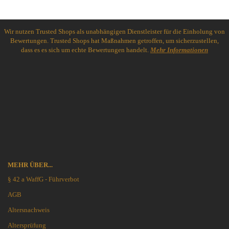
Wir nutzen Trusted Shops als unabhängigen Dienstleister für die Einholung von
Bewertungen. Trusted Shops hat Maßnahmen getroffen, um sicherzustellen,
dass es es sich um echte Bewertungen handelt.
Mehr Informationen
MEHR ÜBER...
§ 42 a WaffG - Führverbot
AGB
Altersnachweis
Altersprüfung