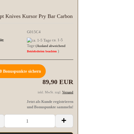
pt Knives Kursor Pry Bar Carbon
G015C4
it:
ca. 1-5
Tage
(Ausland abweichend
)
Betriebsferien beachten
0
Bonuspunkte sichern
89,90 EUR
inkl. MwSt. zzgl.
Versand
Jetzt als Kunde registrieren
und Bonuspunkte sammeln!