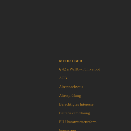
Outdoormesser
Blackjack knives
Jagdmesser
Blade Tech
Kinder und Jugendmesser
Böker
Macheten und Khukuris
Bradford Knives
Puukko´s - Nordische Messer
Brisa EnZo
Rasiermesser
Brous Blades
Rettungs-Messer u.-Tools
BUCK-Messer
Sammler-u. Special Editionen
BucknBear Knives
Schnitzmesser
MEHR ÜBER...
Case Knives
Schweizer Offiziers-Messer
Chaves Knives
§ 42 a WaffG - Führverbot
Stiefelmesser
Citadel
AGB
Taktische Messer
CIVIVI Knives
Altersnachweis
Taschenmesser
CJRB Knives
Taucher-Messer
Altersprüfung
Coast Knives
Trachtenmesser
CobraTec
Berechtigtes Interesse
Trainingswaffen / Bokken
Cold Steel
Batterieverordnung
Wurfmesser und Wurfäxte
Condor Tool & Knife
EU-Umsatzsteuerreform
Etuis, Scheiden und Zubehör
CRKT
Schärfsysteme
Impressum