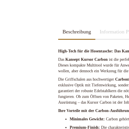
2026
Kubotan
2025
Pfefferspray
Spazierstöcke
Sportartikel
Tac Pen
Beschreibung
Handschuhe
Information P
Trainingswaffen
Kubotan
Zubehör
Pfefferspray
High-Tech für die Hosentasche: Das Kan
Spazierstöcke
Sportartikel
Das
Kansept Kursor Carbon
ist die perf
Dieses kompakte Multitool wurde für Anwe
Schleif u. Diamant-Wetzsteine
Katana - Wakizashi - Tanto
Tac Pen
Rucksäcke & Taschen gebraucht
KHS-Tactical Watches
wollen, aber dennoch ein Werkzeug für die
Schleif-Systeme
Schwerter / Blankwaffen Europa /
Trainingswaffen
neuwertig
Amerika
Streichriemen
Die Griffschalen aus hochwertiger
Zubehör
Carbonf
Rucksäcke & Taschen neu
exklusive Optik mit Tiefenwirkung, sondern
Taschen-Schleifer
garantiert der robuste Edelstahlkern die nö
Work-Sharp
fungieren. Ob zum Öffnen von Paketen, Hebe
Lansky Schärfsysteme
Ausrüstung – das Kursor Carbon ist der I
Bajonette/Messer
Ihre Vorteile mit der Carbon-Ausführun
Helme & Westen
Minimales Gewicht:
Carbon gehört 
Kiste und Behälter
Rucksäcke & Taschen
Premium-Finish:
Die charakteristi