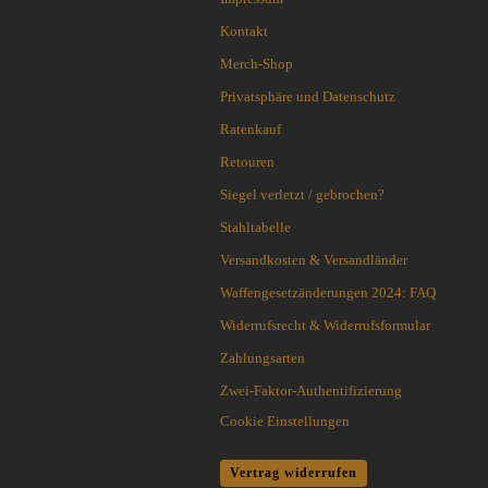
Cuda Knives
Cudeman Messer
Kontakt
Dawson Knives
Merch-Shop
DDR Darrel Ralph Knives
Privatsphäre und Datenschutz
Deejo
Ratenkauf
Demko Knives
Down Under Knives
Retouren
DPx Gear
Siegel verletzt / gebrochen?
Dragon King
Stahltabelle
EICKHORN
Versandkosten & Versandländer
Emerson
EOS
Waffengesetzänderungen 2024: FAQ
Eräpuu knives
Widerrufsrecht & Widerrufsformular
ESEE
Zahlungsarten
Extrema Ratio
Zwei-Faktor-Authentifizierung
Fairbairn-Sykes
Cookie Einstellungen
Fällkniven
FKMD Fox Knives
Vertrag widerrufen
Flagrant Beard Knives