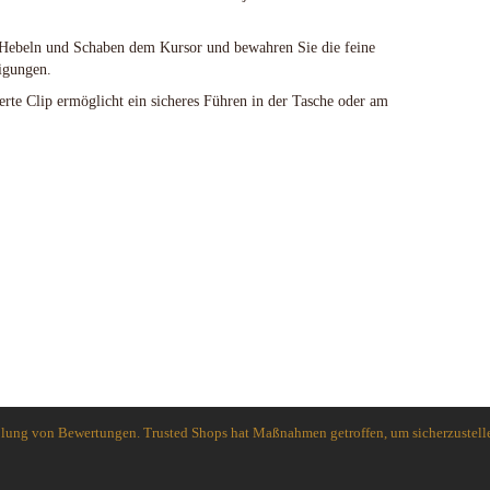
Spyderco
White River Knives
 Hebeln und Schaben dem Kursor und bewahren Sie die feine
igungen.
erte Clip ermöglicht ein sicheres Führen in der Tasche oder am
holung von Bewertungen. Trusted Shops hat Maßnahmen getroffen, um sicherzustelle