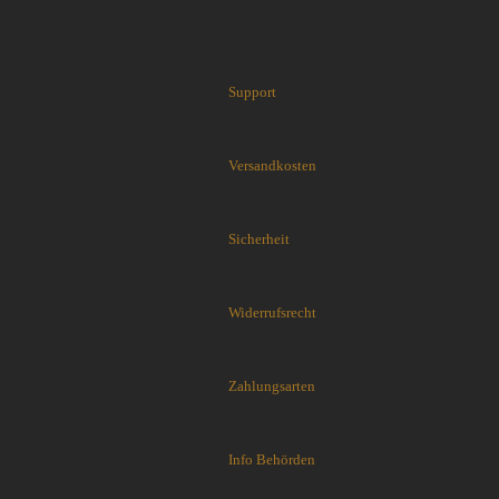
Flytanium
Fobos Knives
Fred Perrin
Support
GERBER-Messer
GiantMouse
Glidr
Versandkosten
Glock Messer
Halfbreed Blades
Haller
Sicherheit
Hartkopf-Messer
HELLE
Higo Irogane
Widerrufsrecht
Higonokami
History Knife & Tool
Zahlungsarten
Hoback Knives
Hoffner
Hogue
Info Behörden
Honey Badger
Hultafors