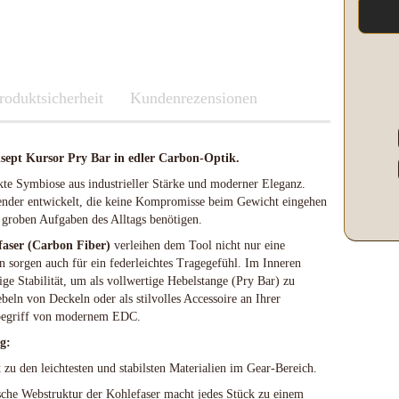
Kleber & Klebeband
Kupfer
Leder und Kork
Messing
roduktsicherheit
Neusilber
Fenix
Kundenrezensionen
Etuis und Boxen
Parierstücke Passungen
Knicklichter Leuchtstäbe
Messerscheiden
Polypropylene
LED Lenser
sept Kursor Pry Bar in edler Carbon-Optik.
Schleifen/Polieren
Maratac Extreme
Stahl rostfrei
Nitecore
ekte Symbiose aus industrieller Stärke und moderner Eleganz.
nder entwickelt, die keine Kompromisse beim Gewicht eingehen
Benchmade
Vulkanfiber
Olight
Fenix
 groben Aufgaben des Alltags benötigen.
Böker
Slughaus
LED Lenser
aser (Carbon Fiber)
Brisa EnZo Finland
WUBEN
verleihen dem Tool nicht nur eine
Maratac Extreme
 sorgen auch für ein federleichtes Tragegefühl. Im Inneren
Condor Knife & Tools
tige Stabilität, um als vollwertige Hebelstange (Pry Bar) zu
Küchenmesser
Nextorch
ln von Deckeln oder als stilvolles Accessoire an Ihrer
Fällkniven
Nitecore
nbegriff von modernem EDC.
Fudo
Olight
g:
Haller
Slughaus
zu den leichtesten und stabilsten Materialien im Gear-Bereich.
Microtech Knives
Streamlight
Opinel
WUBEN
sche Webstruktur der Kohlefaser macht jedes Stück zu einem