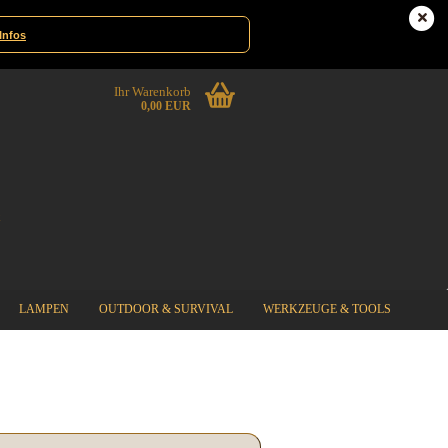
te|Gewinnspiele
Deutschland
Infos
Ihr Warenkorb
0,00 EUR
LAMPEN
OUTDOOR & SURVIVAL
WERKZEUGE & TOOLS
%SPECIAL SALE%