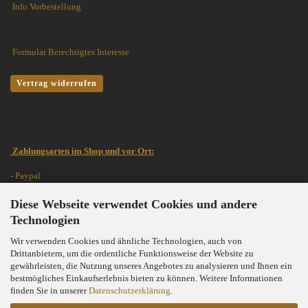
Info Vorbestellung
Formular Berechtigtes Interesse
Vertrag widerrufen
Zahlungsarten im Shop und vor Ort:
- Paypal
- Paypal - später bezahlen
- Paypal Ratenzahlung
Diese Webseite verwendet Cookies und andere
- RATENZAHLUNG /
Easy Credit
Technologien
- Kreditkarte
- Lastschrift
Wir verwenden Cookies und ähnliche Technologien, auch von
- Sofortüberweisung
Drittanbietern, um die ordentliche Funktionsweise der Website zu
- Giropay
gewährleisten, die Nutzung unseres Angebotes zu analysieren und Ihnen ein
- Vorkasse (mit 2% Rabatt)
bestmögliches Einkaufserlebnis bieten zu können. Weitere Informationen
- Nachnahme
finden Sie in unserer
Datenschutzerklärung
.
- Barzahlung vor Ort