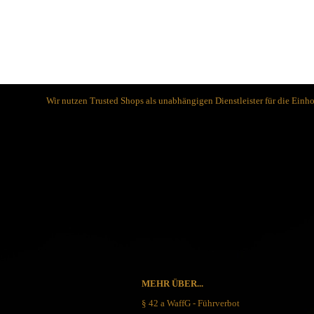
Schlafsysteme Zelte
Sonstiges
Anglermesser und Filiermesser
ACTA NON VERBA KNIVES
Wir nutzen Trusted Shops als unabhängigen Dienstleister für die Ein
Arbeitsmesser
Ahti Knives
Auto Knives
Al Mar Messer
Bajonette
American Tomahawk
Beile und Äxte
Antonini Knives
Boots und Seglermesser
APOC
Bowie-Messer
Artisan Cutlery
Cord- und Mini-Knives
ARTO KNIVES
Damast-Messer
Bark River Knives
Einhandmesser
Bastinelli Knives
Friction Folder
Bastion Gear
Gentleman Knives
Becker Knives BK
MEHR ÜBER...
Hirsch und Saufänger/Saufedern
Benchmade Knives
§ 42 a WaffG - Führverbot
Jagd, Survival, Bushcraft,
Bestech Knives