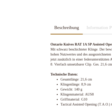
2026
Kubotan
2025
Pfefferspray
Spazierstöcke
Sportartikel
Tac Pen
Beschreibung
Handschuhe
Information P
Trainingswaffen
Kubotan
Zubehör
Pfefferspray
Ontario Knives RAT 1A SP Assisted Op
Spazierstöcke
Mit schwarz beschichteter Klinge. Der bew
Sportartikel
hohen Nutzwertes und des ausgezeichneten Pr
Schleif u. Diamant-Wetzsteine
Katana - Wakizashi - Tanto
Tac Pen
jetzt zusätzlich in einer federunterstützt
Rucksäcke & Taschen gebraucht
KHS-Tactical Watches
Schleif-Systeme
Schwerter / Blankwaffen Europa /
Trainingswaffen
8. Vierfach umsetzbarer Clip. Ges. 21,6 cm
neuwertig
Amerika
Streichriemen
Zubehör
Rucksäcke & Taschen neu
Technische Daten:
Taschen-Schleifer
Gesamtlänge: 21,6 cm
Work-Sharp
Klingenlänge: 8,9 cm
Lansky Schärfsysteme
Gewicht: 140 g
Bajonette/Messer
Klingenmaterial: AUS8
Helme & Westen
Griffmaterial: G10
Kiste und Behälter
Tactical Assisted Opening (T.A.O.)
Rucksäcke & Taschen