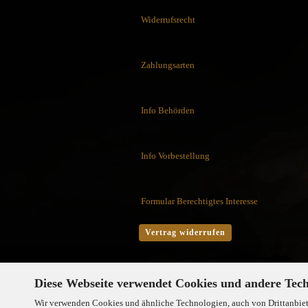
Flytanium
Widerrufsrecht
Fobos Knives
Fred Perrin
GERBER-Messer
Zahlungsarten
GiantMouse
Glidr
Glock Messer
Info Behörden
Halfbreed Blades
Haller
Info Vorbestellung
Hartkopf-Messer
HELLE
Higo Irogane
Formular Berechtigtes Interesse
Higonokami
History Knife & Tool
Vertrag widerrufen
Hoback Knives
Hoffner
Hogue
Diese Webseite verwendet Cookies und andere Tec
Honey Badger
Wir verwenden Cookies und ähnliche Technologien, auch von Drittanbiete
Hultafors