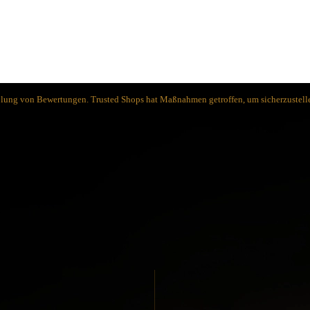
Spyderco
White River Knives
holung von Bewertungen. Trusted Shops hat Maßnahmen getroffen, um sicherzustelle