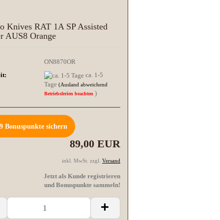
io Knives RAT 1A SP Assisted
r AUS8 Orange
ON8870OR
it:
ca. 1-5
Tage
(Ausland abweichend
)
Betriebsferien beachten
9
Bonuspunkte sichern
89,00 EUR
inkl. MwSt. zzgl.
Versand
Jetzt als Kunde registrieren
und Bonuspunkte sammeln!