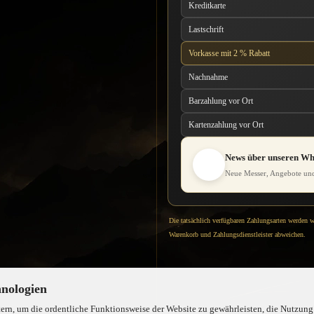
Kreditkarte
Lastschrift
Vorkasse mit 2 % Rabatt
Nachnahme
Barzahlung vor Ort
Kartenzahlung vor Ort
News über unseren W
Neue Messer, Angebote und
Die tatsächlich verfügbaren Zahlungsarten werden 
Warenkorb und Zahlungsdienstleister abweichen.
hnologien
rn, um die ordentliche Funktionsweise der Website zu gewährleisten, die Nutzung