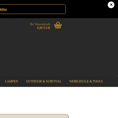
te|Gewinnspiele
Deutschland
Infos
Ihr Warenkorb
0,00 EUR
LAMPEN
OUTDOOR & SURVIVAL
WERKZEUGE & TOOLS
%SPECIAL SALE%