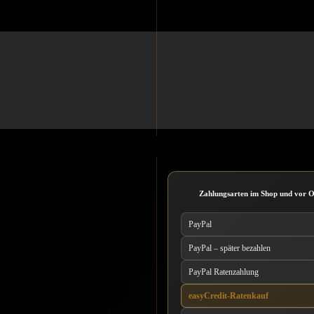
Zahlungsarten im Shop und vor O
PayPal
PayPal – später bezahlen
PayPal Ratenzahlung
easyCredit-Ratenkauf