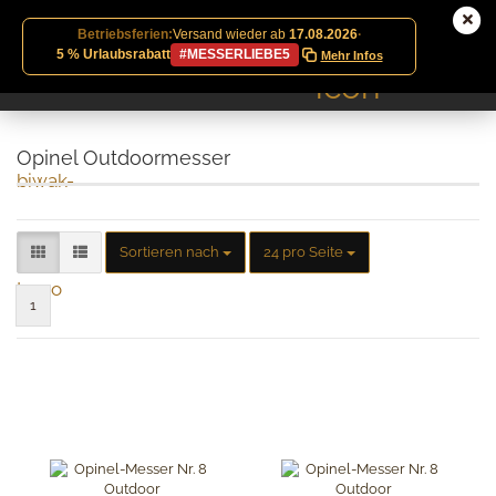
Betriebsferien:
Versand wieder ab
17.08.2026
·
5 % Urlaubsrabatt
#MESSERLIEBE5
Mehr Infos
Opinel Outdoormesser
Sortieren nach
pro Seite
Sortieren nach
24 pro Seite
1