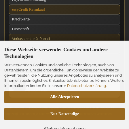
easyCredit-Ratenkauf
Kreditkarte
Lastschrift
Vorkasse mit 2 % Rabatt
Diese Webseite verwendet Cookies und andere
Nachnahme
Technologien
Barzahlung vor Ort
Wir verwenden Cookies und ähnliche Technologien, auch von
Kartenzahlung vor Ort
Drittanbietern, um die ordentliche Funktionsweise der Website zu
gewährleisten, die Nutzung unseres Angebotes zu analysieren und
News über unseren WhatsApp-Kanal
Ihnen ein bestmögliches Einkaufserlebnis bieten zu können. Weitere
Informationen finden Sie in unserer
Datenschutzerklärung
.
Neue Messer, Angebote und Neuigkeiten direkt über
WhatsApp erhalten.
Alle Akzeptieren
Die tatsächlich verfügbaren Zahlungsarten werden während des Bestellvorgangs
Nur Notwendige
angezeigt und können je nach Warenkorb und Zahlungsdienstleister abweichen.
Weitere Informationen