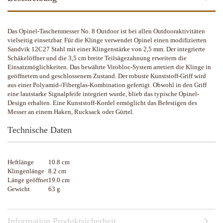
Das Opinel-Taschenmesser No. 8 Outdoor ist bei allen Outdooraktivitäten
vielseitig einsetzbar. Für die Klinge verwendet Opinel einen modifizierten
Sandvik 12C27 Stahl mit einer Klingenstärke von 2,5 mm. Der integrierte
Schäkelöffner und die 3,5 cm breite Teilsägezahnung erweitern die
Einsatzmöglichkeiten. Das bewährte Virobloc-System arretiert die Klinge in
geöffnetem und geschlossenem Zustand. Der robuste Kunststoff-Griff wird
aus einer Polyamid-/Fiberglas-Kombination gefertigt. Obwohl in den Griff
eine lautstarke Signalpfeife integriert wurde, blieb das typische Opinel-
Design erhalten. Eine Kunststoff-Kordel ermöglicht das Befestigen des
Messer an einem Haken, Rucksack oder Gürtel.
Technische Daten
Heftlänge
10.8 cm
Klingenlänge
8.2 cm
Länge geöffnet
19.0 cm
Gewicht
63 g
Information Produktsicherheit