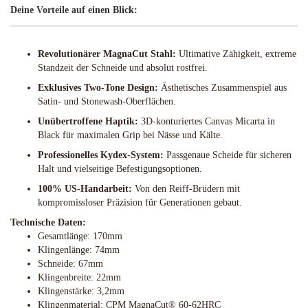
Deine Vorteile auf einen Blick:
Revolutionärer MagnaCut Stahl:
Ultimative Zähigkeit, extreme
Standzeit der Schneide und absolut rostfrei.
Exklusives Two-Tone Design:
Ästhetisches Zusammenspiel aus
Satin- und Stonewash-Oberflächen.
Unübertroffene Haptik:
3D-konturiertes Canvas Micarta in
Black für maximalen Grip bei Nässe und Kälte.
Professionelles Kydex-System:
Passgenaue Scheide für sicheren
Halt und vielseitige Befestigungsoptionen.
100% US-Handarbeit:
Von den Reiff-Brüdern mit
kompromissloser Präzision für Generationen gebaut.
Technische Daten:
Gesamtlänge: 170mm
Klingenlänge: 74mm
Schneide: 67mm
Klingenbreite: 22mm
Klingenstärke: 3,2mm
Klingenmaterial: CPM MagnaCut® 60-62HRC