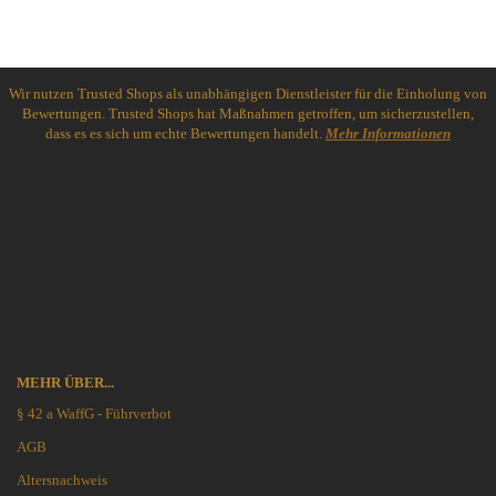
Wir nutzen Trusted Shops als unabhängigen Dienstleister für die Einholung von
Bewertungen. Trusted Shops hat Maßnahmen getroffen, um sicherzustellen,
dass es es sich um echte Bewertungen handelt.
Mehr Informationen
MEHR ÜBER...
§ 42 a WaffG - Führverbot
AGB
Altersnachweis