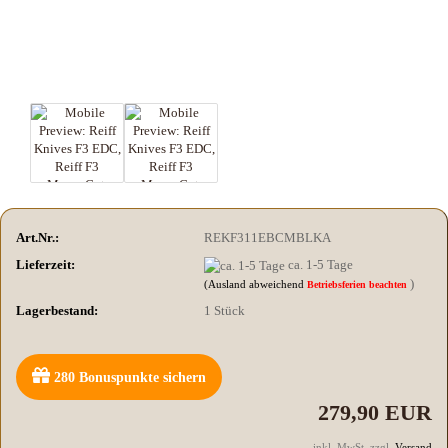
Art.Nr.:
REKF311EBCMBLKA
Lieferzeit:
ca. 1-5 Tage
)
(Ausland abweichend
Betriebsferien beachten
Lagerbestand:
1
Stück
280
Bonuspunkte sichern
279,90 EUR
inkl. MwSt. zzgl.
Versand