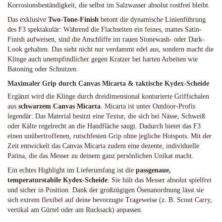
Korrosionsbeständigkeit, die selbst im Salzwasser absolut rostfrei bleibt.
Das exklusive
Two-Tone-Finish
betont die dynamische Linienführung
des F3 spektakulär: Während die Flachseiten ein feines, mattes Satin-
Finish aufweisen, sind die Anschliffe im rauen Stonewash- oder Dark-
Look gehalten. Das sieht nicht nur verdammt edel aus, sondern macht die
Klinge auch unempfindlicher gegen Kratzer bei harten Arbeiten wie
Batoning oder Schnitzen.
Maximaler Grip durch Canvas Micarta & taktische Kydex-Scheide
Ergänzt wird die Klinge durch dreidimensional konturierte Griffschalen
aus
schwarzem Canvas Micarta
. Micarta ist unter Outdoor-Profis
legendär: Das Material besitzt eine Textur, die sich bei Nässe, Schweiß
oder Kälte regelrecht an die Handfläche saugt. Dadurch bietet das F3
einen unübertroffenen, rutschfesten Grip ohne jegliche Hotspots. Mit der
Zeit entwickelt das Canvas Micarta zudem eine dezente, individuelle
Patina, die das Messer zu deinem ganz persönlichen Unikat macht.
Ein echtes Highlight im Lieferumfang ist die
passgenaue,
temperaturstabile Kydex-Scheide
. Sie hält das Messer absolut spielfrei
und sicher in Position. Dank der großzügigen Ösenanordnung lässt sie
sich extrem flexibel auf deine bevorzugte Trageweise (z. B. Scout Carry,
vertikal am Gürtel oder am Rucksack) anpassen.