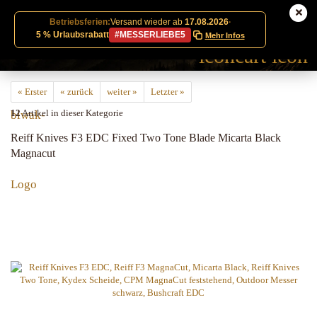
Betriebsferien:
Versand wieder ab
17.08.2026
·
5 % Urlaubsrabatt
#MESSERLIEBE5
Mehr Infos
« Erster
« zurück
weiter »
Letzter »
12
Artikel in dieser Kategorie
Reiff Knives F3 EDC Fixed Two Tone Blade Micarta Black
Magnacut