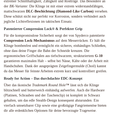
extremer Schnitthaltigkeit, Zähigkeit und Rostträge. Das Besondere an
der
BK-Variante
: Die Klinge ist mit einer extrem widerstandsfähigen,
mattschwarzen
DLC-Beschichtung (Diamond-Like Carbon)
versehen.
Diese schützt nicht nur perfekt vor Korrosion, sondern verhindert auch
jegliche Lichtreflexionen im taktischen Einsatz.
Patentierter Compression Lock® & Perfekter Grip
Für die kompromisslose Sicherheit sorgt der von Spyderco patentierte
Compression Lock-Mechanismus
auf dem Messerrücken. Er hält die
Klinge bombenfest und ermöglicht ein sicheres, einhändiges Schließen,
ohne dass deine Finger die Bahn der Schneide kreuzen. Die
ergonomischen Griffschalen aus tiefschwarzem, strukturiertem
G-10
garantieren maximalen Halt – selbst bei Nässe, Kälte oder der Arbeit mit
Handschuhen. Dank der ausgeprägten Zeigefingermulde (Choil) kannst
du das Messer für feinste Arbeiten extrem kurz und kontrolliert greifen.
Ready for Action – Das durchdachte EDC-Konzept
Über das ikonische
Trademark Round Hole™
lässt sich die Klinge
blitzschnell und butterweich einhändig aufwerfen. Auch die Hardware
(Platinen, Schrauben und der Taschenclip) ist komplett in Schwarz
gehalten, um das edle Stealth-Design konsequent abzurunden. Ein
vierfach umsetzbarer Clip sowie eine großzügige Fangriemenöse bieten
dir alle erdenklichen Optionen für deine bevorzugte Trageweise.