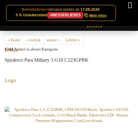
Betriebsferien:
Versand wieder ab
17.08.2026
·
5 % Urlaubsrabatt
#MESSERLIEBE5
Mehr Infos
« Erster
« zurück
weiter »
Letzter »
1344
Artikel in dieser Kategorie
Spyderco Para Military 3 G10 C223GPBK