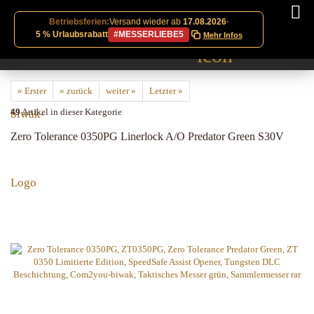
Betriebsferien:
Versand wieder ab
17.08.2026
·
5 % Urlaubsrabatt
#MESSERLIEBE5
Mehr Infos
« Erster
« zurück
weiter »
Letzter »
49
Artikel in dieser Kategorie
Zero Tolerance 0350PG Linerlock A/O Predator Green S30V