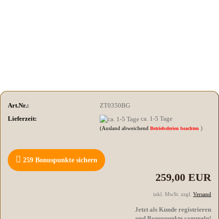
Art.Nr.:
ZT0350BG
Lieferzeit:
ca. 1-5 Tage
)
(Ausland abweichend
Betriebsferien beachten
259
Bonuspunkte sichern
259,00 EUR
inkl. MwSt. zzgl.
Versand
Jetzt als Kunde registrieren
und Bonuspunkte sammeln!