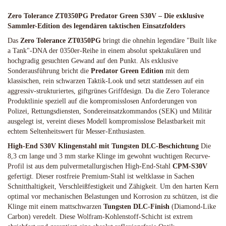
Zero Tolerance ZT0350PG Predator Green S30V – Die exklusive
Sammler-Edition des legendären taktischen Einsatzfolders
Das
Zero Tolerance ZT0350PG
bringt die ohnehin legendäre "Built like
a Tank"-DNA der 0350er-Reihe in einem absolut spektakulären und
hochgradig gesuchten Gewand auf den Punkt. Als exklusive
Sonderausführung bricht die
Predator Green Edition
mit dem
klassischen, rein schwarzen Taktik-Look und setzt stattdessen auf ein
aggressiv-strukturiertes, giftgrünes Griffdesign. Da die Zero Tolerance
Produktlinie speziell auf die kompromisslosen Anforderungen von
Polizei, Rettungsdiensten, Sondereinsatzkommandos (SEK) und Militär
ausgelegt ist, vereint dieses Modell kompromisslose Belastbarkeit mit
echtem Seltenheitswert für Messer-Enthusiasten.
High-End S30V Klingenstahl mit Tungsten DLC-Beschichtung
Die
8,3 cm lange und 3 mm starke Klinge im gewohnt wuchtigen Recurve-
Profil ist aus dem pulvermetallurgischen High-End-Stahl
CPM-S30V
gefertigt. Dieser rostfreie Premium-Stahl ist weltklasse in Sachen
Schnitthaltigkeit, Verschleißfestigkeit und Zähigkeit. Um den harten Kern
optimal vor mechanischen Belastungen und Korrosion zu schützen, ist die
Klinge mit einem mattschwarzen
Tungsten DLC-Finish
(Diamond-Like
Carbon) veredelt. Diese Wolfram-Kohlenstoff-Schicht ist extrem