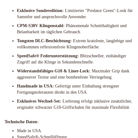
Exklusive Sonderedition:
Limitierter "Predator Green"-Look für
Sammler und anspruchsvolle Anwender.
CPM-S30V Klingenstahl:
Phänomenale Schnitthaltigkeit und
Belastbarkeit im täglichen Gebrauch.
Tungsten DLC-Beschichtung:
Extrem kratzfeste, langlebige und
vollkommen reflexionsfreie Klingenoberfläche.
SpeedSafe® Federunterstützung:
Blitzschneller, einhändiger
Zugriff auf die Klinge in Sekundenschnelle.
Widerstandsfähiges G10 & Liner-Lock:
Maximaler Grip dank
aggressiver Textur und eine bombenfeste Verriegelung.
Handmade in USA:
Gefertigt unter Einhaltung strengster
Fertigungstoleranzen direkt in den USA.
Exklusives Wechsel-Set:
Lieferung erfolgt inklusive zusätzlicher,
originaler schwarzer G10-Griffschalen für maximale Flexibilität.
Technische Daten:
Made in USA
SpeedSafe®-Schnellöffnung