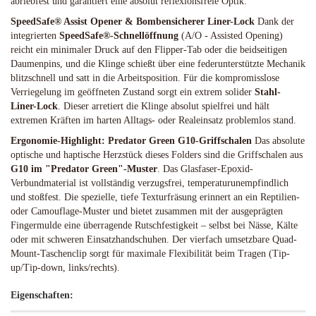
abriebfest und garantiert eine absolut reflexionsfreie Optik.
SpeedSafe® Assist Opener & Bombensicherer Liner-Lock
Dank der
integrierten
SpeedSafe®-Schnellöffnung
(A/O - Assisted Opening)
reicht ein minimaler Druck auf den Flipper-Tab oder die beidseitigen
Daumenpins, und die Klinge schießt über eine federunterstützte Mechanik
blitzschnell und satt in die Arbeitsposition. Für die kompromisslose
Verriegelung im geöffneten Zustand sorgt ein extrem solider
Stahl-
Liner-Lock
. Dieser arretiert die Klinge absolut spielfrei und hält
extremen Kräften im harten Alltags- oder Realeinsatz problemlos stand.
Ergonomie-Highlight: Predator Green G10-Griffschalen
Das absolute
optische und haptische Herzstück dieses Folders sind die Griffschalen aus
G10 im "Predator Green"-Muster
. Das Glasfaser-Epoxid-
Verbundmaterial ist vollständig verzugsfrei, temperaturunempfindlich
und stoßfest. Die spezielle, tiefe Texturfräsung erinnert an ein Reptilien-
oder Camouflage-Muster und bietet zusammen mit der ausgeprägten
Fingermulde eine überragende Rutschfestigkeit – selbst bei Nässe, Kälte
oder mit schweren Einsatzhandschuhen. Der vierfach umsetzbare Quad-
Mount-Taschenclip sorgt für maximale Flexibilität beim Tragen (Tip-
up/Tip-down, links/rechts).
Eigenschaften: