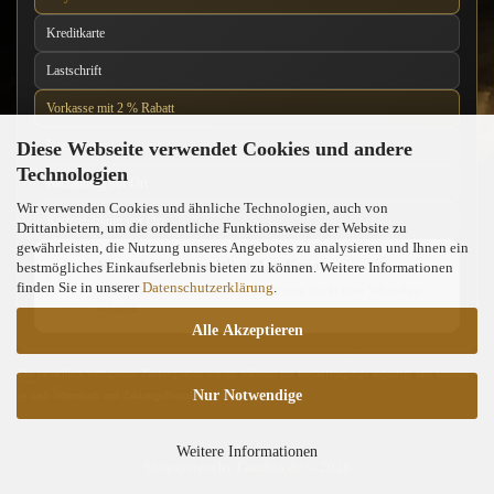
Kreditkarte
Lastschrift
Vorkasse mit 2 % Rabatt
Diese Webseite verwendet Cookies und andere
Nachnahme
Technologien
Barzahlung vor Ort
Wir verwenden Cookies und ähnliche Technologien, auch von
Kartenzahlung vor Ort
Drittanbietern, um die ordentliche Funktionsweise der Website zu
gewährleisten, die Nutzung unseres Angebotes zu analysieren und Ihnen ein
News über unseren WhatsApp-Kanal
bestmögliches Einkaufserlebnis bieten zu können. Weitere Informationen
finden Sie in unserer
Datenschutzerklärung
.
Neue Messer, Angebote und Neuigkeiten direkt über WhatsApp
erhalten.
Alle Akzeptieren
Die tatsächlich verfügbaren Zahlungsarten werden während des Bestellvorgangs angezeigt und können
Nur Notwendige
je nach Warenkorb und Zahlungsdienstleister abweichen.
Weitere Informationen
Shopsystem
by Gambio.de © 2026