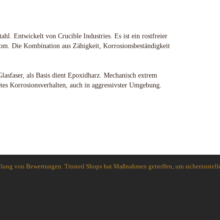
ahl. Entwickelt von Crucible Industries. Es ist ein rostfreier
m. Die Kombination aus Zähigkeit, Korrosionsbeständigkeit
Glasfaser, als Basis dient Epoxidharz. Mechanisch extrem
etes Korrosionsverhalten, auch in aggressivster Umgebung.
holung von Bewertungen. Trusted Shops hat Maßnahmen getroffen, um sicherzustelle