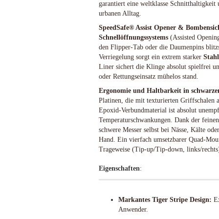
garantiert eine weltklasse Schnitthaltigke
Schlafsysteme Zelte
urbanen Alltag.
Sonstiges
SpeedSafe® Assist Opener & Bombensic
Schnellöffnungssystems
(Assisted Opening
den Flipper-Tab oder die Daumenpins blitzs
Verriegelung sorgt ein extrem starker
Stah
Anglermesser und Filiermesser
ACTA NON VERBA KNIVES
Liner sichert die Klinge absolut spielfrei 
Arbeitsmesser
Ahti Knives
oder Rettungseinsatz mühelos stand.
Auto Knives
Al Mar Messer
Ergonomie und Haltbarkeit in schwarz
Bajonette
American Tomahawk
Platinen, die mit texturierten Griffschalen
Epoxid-Verbundmaterial ist absolut unempf
Beile und Äxte
Antonini Knives
Temperaturschwankungen. Dank der feinen 
Boots und Seglermesser
APOC
schwere Messer selbst bei Nässe, Kälte ode
Bowie-Messer
Artisan Cutlery
Hand. Ein vierfach umsetzbarer Quad-Mount
Cord- und Mini-Knives
ARTO KNIVES
Trageweise (Tip-up/Tip-down, links/rechts
Damast-Messer
Bark River Knives
Eigenschaften
:
Einhandmesser
Bastinelli Knives
Friction Folder
Bastion Gear
Gentleman Knives
Becker Knives BK
Markantes Tiger Stripe Design:
Ex
Hirsch und Saufänger/Saufedern
Benchmade Knives
Anwender.
Jagd, Survival, Bushcraft,
Bestech Knives