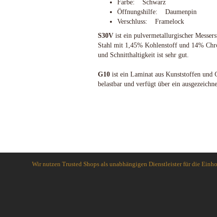
Cuda Knives
Farbe: Schwarz
Öffnungshilfe: Daumenpin
Cudeman Messer
Verschluss: Framelock
Dawson Knives
S30V
ist ein pulvermetallurgischer Messerst
DDR Darrel Ralph Knives
Stahl mit 1,45% Kohlenstoff und 14% Chro
Deejo
und Schnitthaltigkeit ist sehr gut.
Demko Knives
Down Under Knives
G10
ist ein Laminat aus Kunststoffen und 
DPx Gear
belastbar und verfügt über ein ausgezeichn
Dragon King
EICKHORN
Emerson
EOS
Eräpuu knives
ESEE
Wir nutzen Trusted Shops als unabhängigen Dienstleister für die Ein
Extrema Ratio
Fairbairn-Sykes
Fällkniven
FKMD Fox Knives
Flagrant Beard Knives