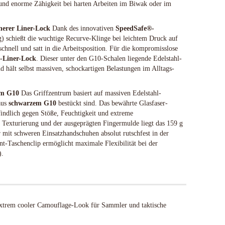
it und enorme Zähigkeit bei harten Arbeiten im Biwak oder im
Spyderco
White River Knives
herer Liner-Lock
Dank des innovativen
SpeedSafe®-
) schießt die wuchtige Recurve-Klinge bei leichtem Druck auf
chnell und satt in die Arbeitsposition. Für die kompromisslose
l-Liner-Lock
. Dieser unter den G10-Schalen liegende Edelstahl-
und hält selbst massiven, schockartigen Belastungen im Alltags-
em G10
Das Griffzentrum basiert auf massiven Edelstahl-
 aus
schwarzem G10
bestückt sind. Das bewährte Glasfaser-
indlich gegen Stöße, Feuchtigkeit und extreme
Texturierung und der ausgeprägten Fingermulde liegt das 159 g
r mit schweren Einsatzhandschuhen absolut rutschfest in der
-Taschenclip ermöglicht maximale Flexibilität bei der
).
trem cooler Camouflage-Look für Sammler und taktische