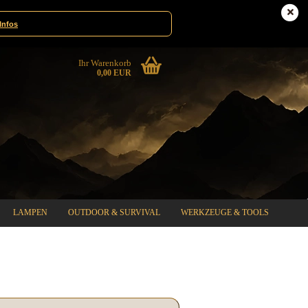
te|Gewinnspiele
Deutschland
Infos
Ihr Warenkorb
0,00 EUR
LAMPEN
OUTDOOR & SURVIVAL
WERKZEUGE & TOOLS
%SPECIAL SALE%