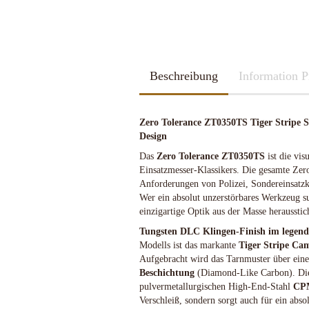
2026
Kubotan
2025
Pfefferspray
Spazierstöcke
Sportartikel
Tac Pen
Beschreibung
Handschuhe
Information P
Trainingswaffen
Kubotan
Zubehör
Pfefferspray
Zero Tolerance ZT0350TS Tiger Stripe
Spazierstöcke
Design
Sportartikel
Das
Zero Tolerance ZT0350TS
ist die vis
Schleif u. Diamant-Wetzsteine
Katana - Wakizashi - Tanto
Tac Pen
Rucksäcke & Taschen gebraucht
KHS-Tactical Watches
Einsatzmesser-Klassikers. Die gesamte Zer
Schleif-Systeme
Schwerter / Blankwaffen Europa /
Trainingswaffen
neuwertig
Anforderungen von Polizei, Sondereinsatz
Amerika
Streichriemen
Zubehör
Wer ein absolut unzerstörbares Werkzeug suc
Rucksäcke & Taschen neu
Taschen-Schleifer
einzigartige Optik aus der Masse heraussti
Work-Sharp
Tungsten DLC Klingen-Finish im legend
Lansky Schärfsysteme
Modells ist das markante
Tiger Stripe Ca
Bajonette/Messer
Aufgebracht wird das Tarnmuster über ein
Helme & Westen
Beschichtung
(Diamond-Like Carbon). Dies
pulvermetallurgischen High-End-Stahl
CP
Kiste und Behälter
Verschleiß, sondern sorgt auch für ein abso
Rucksäcke & Taschen