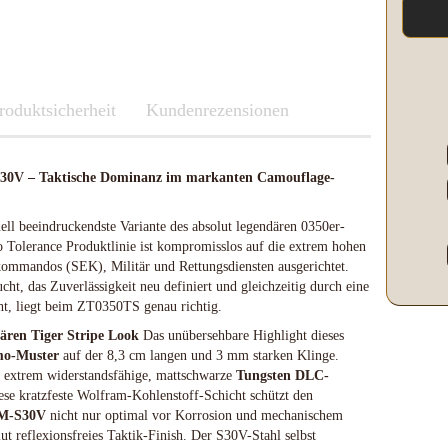
Kleber & Klebeband
Kupfer
Leder und Kork
Messing
roduktsicherheit
Neusilber
Fenix
Kundenrezensionen
Etuis und Boxen
Parierstücke Passungen
Knicklichter Leuchtstäbe
Messerscheiden
Polypropylene
LED Lenser
 S30V – Taktische Dominanz im markanten Camouflage-
Schleifen/Polieren
Maratac Extreme
Stahl rostfrei
Nitecore
uell beeindruckendste Variante des absolut legendären 0350er-
Benchmade
Vulkanfiber
Olight
Fenix
o Tolerance Produktlinie ist kompromisslos auf die extrem hohen
Böker
Slughaus
kommandos (SEK), Militär und Rettungsdiensten ausgerichtet.
LED Lenser
Brisa EnZo Finland
WUBEN
ht, das Zuverlässigkeit neu definiert und gleichzeitig durch eine
Maratac Extreme
Condor Knife & Tools
cht, liegt beim ZT0350TS genau richtig.
Küchenmesser
Nextorch
ären Tiger Stripe Look
Das unübersehbare Highlight dieses
Fällkniven
Nitecore
mo-Muster
auf der 8,3 cm langen und 3 mm starken Klinge.
Fudo
Olight
e extrem widerstandsfähige, mattschwarze
Tungsten DLC-
Haller
Slughaus
e kratzfeste Wolfram-Kohlenstoff-Schicht schützt den
Microtech Knives
Streamlight
M-S30V
nicht nur optimal vor Korrosion und mechanischem
lut reflexionsfreies Taktik-Finish. Der S30V-Stahl selbst
Opinel
WUBEN