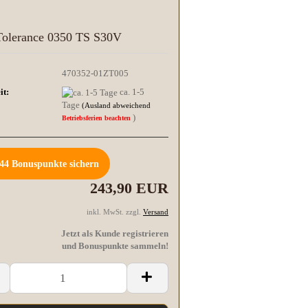
Tolerance 0350 TS S30V
470352-01ZT005
it:
ca. 1-5
Tage
(Ausland abweichend
)
Betriebsferien beachten
44
Bonuspunkte sichern
243,90 EUR
inkl. MwSt. zzgl.
Versand
Jetzt als Kunde registrieren
und Bonuspunkte sammeln!