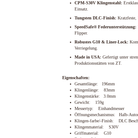
CPM-S30V Klingenstahl:
Erstklas
Outdoormesser
Blackjack knives
Einsatz.
Jagdmesser
Blade Tech
Tungsten DLC-Finish:
Kratzfeste,
Kinder und Jugendmesser
Böker
Macheten und Khukuris
SpeedSafe® Federunterstützung:
Bradford Knives
Flipper.
Puukko´s - Nordische Messer
Brisa EnZo
Rasiermesser
Robustes G10 & Liner-Lock:
Kompr
Brous Blades
Rettungs-Messer u.-Tools
Verriegelung.
BUCK-Messer
Sammler-u. Special Editionen
Made in USA:
Gefertigt unter stre
BucknBear Knives
Schnitzmesser
Produktionsstätten von ZT.
Case Knives
Schweizer Offiziers-Messer
Chaves Knives
Stiefelmesser
Eigenschaften:
Citadel
Gesamtlänge: 196mm
Taktische Messer
CIVIVI Knives
Klingenlänge: 83mm
Taschenmesser
CJRB Knives
Klingenstärke: 3.0mm
Taucher-Messer
Coast Knives
Gewicht: 159g
Trachtenmesser
Messertyp: Einhandmesser
CobraTec
Trainingswaffen / Bokken
Öffnungsmechanismus: Halb-Auto
Cold Steel
Klingen-farbe/-Finish: DLC Besch
Wurfmesser und Wurfäxte
Condor Tool & Knife
Klingenmaterial: S30V
Etuis, Scheiden und Zubehör
CRKT
Griffmaterial: G10
Schärfsysteme