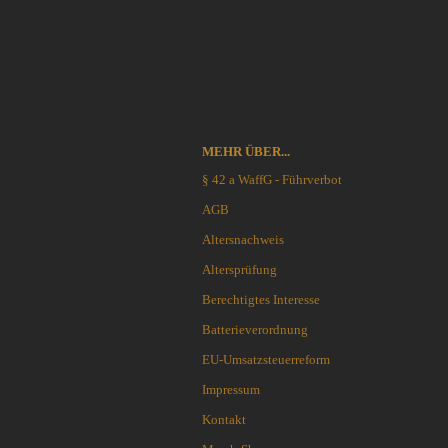
Flytanium
Fobos Knives
Fred Perrin
GERBER-Messer
GiantMouse
Glidr
MEHR ÜBER...
Glock Messer
Halfbreed Blades
§ 42 a WaffG - Führverbot
Haller
AGB
Hartkopf-Messer
Altersnachweis
HELLE
Altersprüfung
Higo Irogane
Higonokami
Berechtigtes Interesse
History Knife & Tool
Batterieverordnung
Hoback Knives
EU-Umsatzsteuerreform
Hoffner
Impressum
Hogue
Honey Badger
Kontakt
Hultafors