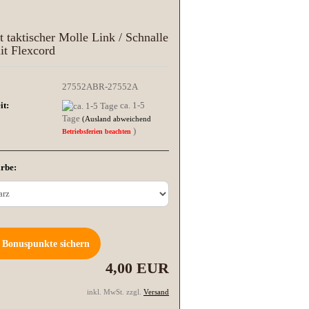
t taktischer Molle Link / Schnalle
it Flexcord
27552ABR-27552A
it:
ca. 1-5
Tage
(Ausland abweichend
)
Betriebsferien beachten
rbe:
Bonuspunkte sichern
4,00 EUR
inkl. MwSt. zzgl.
Versand