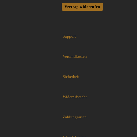
Cuda Knives
Vertrag widerrufen
Cudeman Messer
Dawson Knives
DDR Darrel Ralph Knives
Deejo
Support
Demko Knives
Down Under Knives
DPx Gear
Versandkosten
Dragon King
EICKHORN
Emerson
Sicherheit
EOS
Eräpuu knives
ESEE
Widerrufsrecht
Extrema Ratio
Fairbairn-Sykes
Zahlungsarten
Fällkniven
FKMD Fox Knives
Flagrant Beard Knives