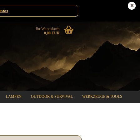
te|Gewinnspiele
Deutschland
Infos
Ihr Warenkorb
0,00 EUR
LAMPEN
OUTDOOR & SURVIVAL
WERKZEUGE & TOOLS
%SPECIAL SALE%